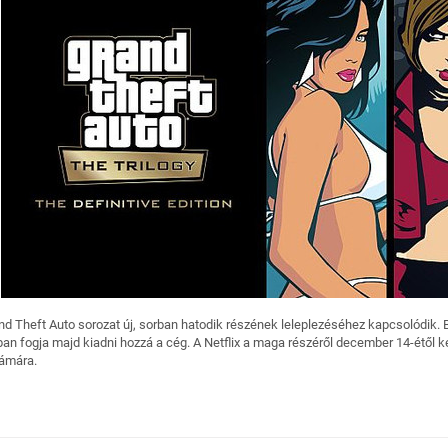
nd Theft Auto sorozat új, sorban hatodik részének leleplezéséhez kapcsolódik. B
ban fogja majd kiadni hozzá a cég. A Netflix a maga részéről december 14-étől
zámára.