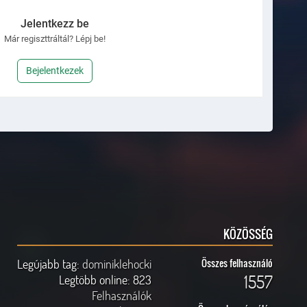
Jelentkezz be
Már regiszttráltál? Lépj be!
Bejelentkezek
KÖZÖSSÉG
Legújabb tag:
dominiklehocki
Összes felhasználó
1557
Legtöbb online:
823
Felhasználók