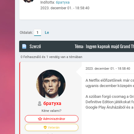
Indította:
братуха
2023. december 01. - 18:58:40
Oldalak:
1
Le
Szerző
Téma: Ingyen kapnak majd Grand The
0 Felhasználó és 1 vendég van a témában
2023. december 01. - 18:58:40
A Netflix előfizetőinek már 
ugyanis december közepén 
A szóban forgó csomag a Grand
Definitive Edition játékokat 
братуха
Google Play Áruházából és a 
Kéne valami?
Adminisztrátor
Veterán