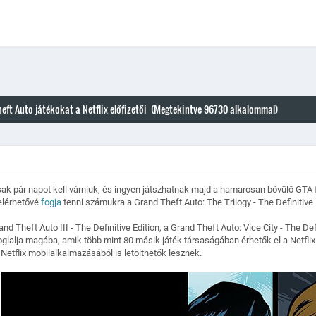
ft Auto játékokat a Netflix előfizetői (Megtekintve 96730 alkalommal)
csak pár napot kell várniuk, és ingyen játszhatnak majd a hamarosan bővülő GTA 
elérhetővé
fogja
tenni számukra a Grand Theft Auto: The Trilogy - The Definitive
 Theft Auto III - The Definitive Edition, a Grand Theft Auto: Vice City - The De
foglalja magába, amik több mint 80 másik játék társaságában érhetők el a Netflix
Netflix mobilalkalmazásából is letölthetők lesznek.