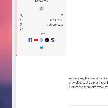
Kölyök tag
50
2018.01.30
Magyarország
+5
Höh?
Az akció nyilvánvalóan a Gra
első előzetest csak a napok
elérhetővé tenni előfizetői s