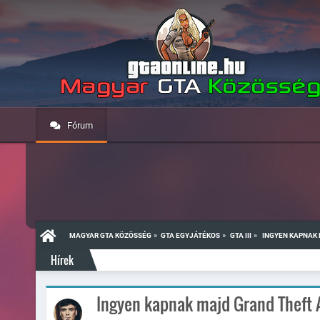
Fórum
»
»
»
MAGYAR GTA KÖZÖSSÉG
GTA EGYJÁTÉKOS
GTA III
 INGYEN KAPNAK 
Hírek
Ingyen kapnak majd Grand Theft Au