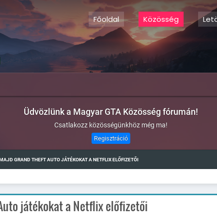
Főoldal
Közösség
Let
Üdvözlünk a Magyar GTA Közösség fórumán!
Csatlakozz közösségünkhöz még ma!
Regisztráció
MAJD GRAND THEFT AUTO JÁTÉKOKAT A NETFLIX ELŐFIZETŐI
to játékokat a Netflix előfizetői