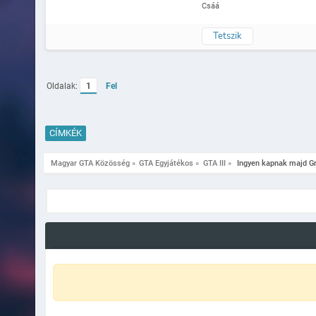
Csáá
Tetszik
Oldalak:
1
Fel
CÍMKÉK
Magyar GTA Közösség
»
GTA Egyjátékos
»
GTA III
»
 Ingyen kapnak majd Gr