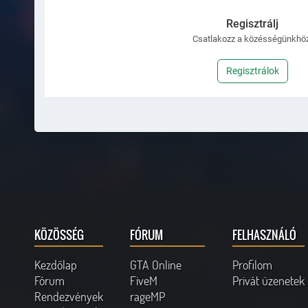
Regisztrálj
Csatlakozz a közésségünkhöz
Regisztrálok
KÖZÖSSÉG
FÓRUM
FELHASZNÁLÓ
Kezdőlap
GTA Online
Profilom
Fórum
FiveM
Privát üzenetek
Rendezvények
rageMP