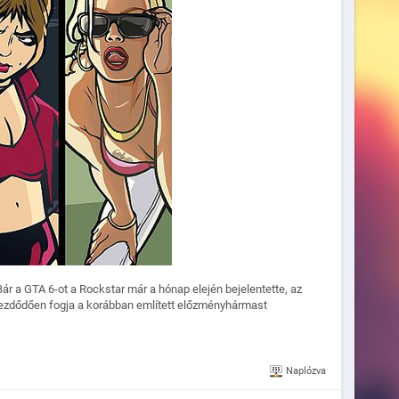
ár a GTA 6-ot a Rockstar már a hónap elején bejelentette, az
 kezdődően fogja a korábban említett előzményhármast
Naplózva