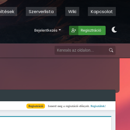
öltések
Szerverlista
Wiki
Kapcsolat
Bejelentkezés
Regisztráció
Regisztráció
Ismerd meg a regisztáció előnyeit.
Regisztálok!
Kész
Elkészült a szerv