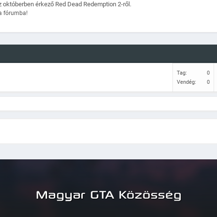
az októberben érkező Red Dead Redemption 2-ről.
a fórumba!
Tag:
0
Vendég:
0
Magyar GTA Közösség