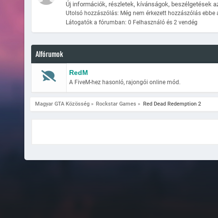
Új információk, részletek, kívánságok, beszélgetések 
Utolsó hozzászólás: Még nem érkezett hozzászólás ebbe 
Látogatók a fórumban: 0 Felhasználó és 2 vendég
Alfórumok
RedM
A FiveM-hez hasonló, rajongói online mód.
Magyar GTA Közösség
»
Rockstar Games
»
Red Dead Redemption 2