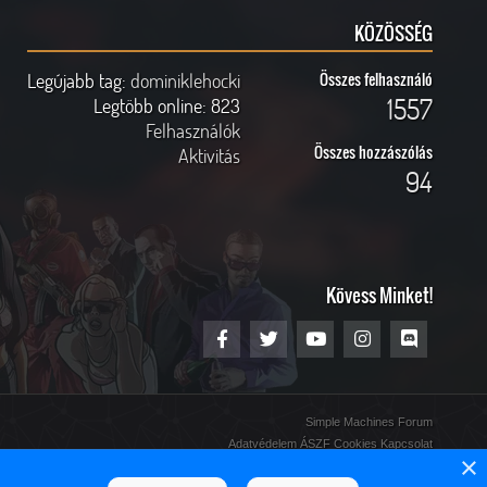
KÖZÖSSÉG
Legújabb tag:
dominiklehocki
Összes felhasználó
1557
Legtöbb online:
823
Felhasználók
Összes hozzászólás
Aktivitás
94
Kövess Minket!
Simple Machines Forum
Adatvédelem
ÁSZF
Cookies
Kapcsolat
×