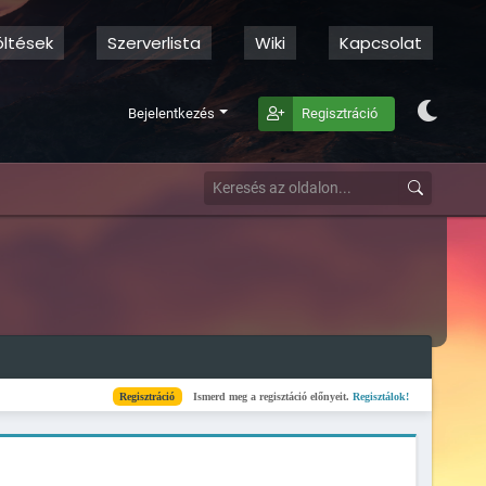
öltések
Szerverlista
Wiki
Kapcsolat
Bejelentkezés
Regisztráció
Regisztráció
Ismerd meg a regisztáció előnyeit.
Regisztálok!
Kész
Elkészült