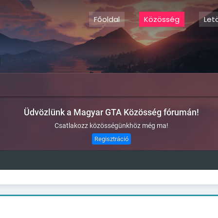
Főoldal
Közösség
Let
Üdvözlünk a Magyar GTA Közösség fórumán!
Csatlakozz közösségünkhöz még ma!
Regisztráció