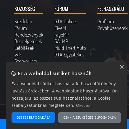
KÖZÖSSÉG
FÓRUM
FELHASZNÁLÓ
Kezdőlap
GTA Online
Profilom
Fórum
FiveM
Privát üzenetek
Rendezvények
rageMP
Beszélgetések
SA-MP
Letöltések
Multi Theft Auto
Wiki
GTA Egyjátékos
Szerverlista
×
Kapcsolat
Ez a weboldal sütiket használ!
Online felhasználók
Ez a weboldal sütiket használ a felhasználói élmény
259 vendég, 0 tag
javítása érdekében. A weboldalunk használatával Ön
hozzájárul az összes süti használatához, a Cookie
szabályzatunknak megfelelően.
Bővebben
Az oldal 0.221 másodperc alatt készült el 22 lekéréssel.
ÖSSZES ELFOGADÁSA
CSAK A SZÜKSÉGES ELFOGADÁSA