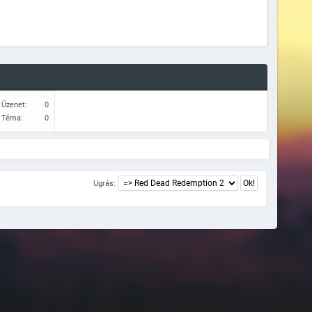
Üzenet:
0
Téma:
0
Ugrás: