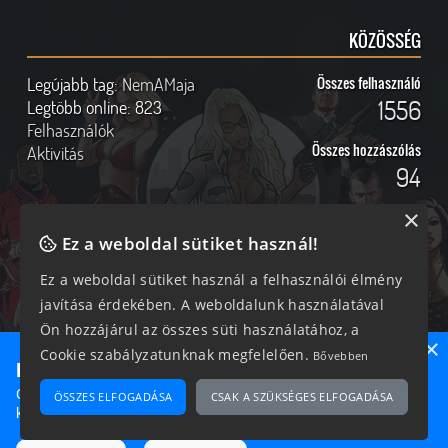
KÖZÖSSÉG
Legújabb tag:
NemAMaja
Összes felhasználó
1556
Legtöbb online:
823
Felhasználók
Összes hozzászólás
Aktivitás
94
×
Ez a weboldal sütiket használ!
Online felhasználók
Kövess Minket!
Ez a weboldal sütiket használ a felhasználói élmény
javítása érdekében. A weboldalunk használatával
353 vendég, 0 tag
Ön hozzájárul az összes süti használatához, a
×
Cookie szabályzatunknak megfelelően.
Bővebben
Ne maradj le semmiről!
Csatlakozz most hozzánk, hogy megtudd, milyen egy igazi
ÖSSZES ELFOGADÁSA
CSAK A SZÜKSÉGES ELFOGADÁSA
2026 © Magyar GTA Közösség
közösséghez tartozni!
A weboldalon található anyagok kizárólag a GTAOnline.hu