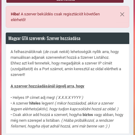
Hiba!
A szerver beküldés csak regisztációt követően
elérhető!
Magyar GTA szerverek: Szerver hozzáadása
A felhasználóknak (
de csak nekik
) lehetoségük nyílik arra, hogy
manuálisan adjanak szervereket hozzá a Szerver Listához.
Ehhez azt kell tennetek, hogy megadjátok a szerver IP címét
(
szolgáltatót
) és a Port számot, amin keresztül az oldal elértheti a
szervert!
A szerver hozzáadásánál ügyelj arra, hogy
• Helyes IP címet adj meg!
( X.X.X.X:YYYY )
• A szerver
hiteles
legyen!
( mikor hozzáadod, akkor a szerver
legyen elérheto(aktív), hogy tudjon kapcsolódni hozzá az oldal. )
• Csak akkor add hozzá a szervert, hogyha
biztos
vagy abban, hogy
még nem szerepel a listában.
( Hiába próbálkozol, a rendszer
felismeri, hogyha olyat adnál hozzá, ami már benne van :) )