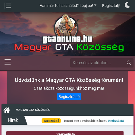
Van már felhasználód? Lépj be!
Regisztálj!
Üdvözlünk a Magyar GTA Közösség fórumán!
Csatlakozz közösségünkhöz még ma!
Regisztráció
MAGYAR GTA KÖZÖSSÉG
Hírek
Regisztráció
Ismerd meg a regisztáció előnyeit.
Regisztálok!
Kész
Szerverlista