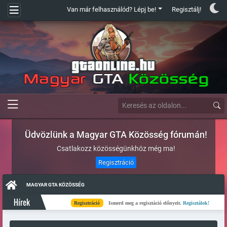
Van már felhasználód? Lépj be!
Regisztálj!
Üdvözlünk a Magyar GTA Közösség fórumán!
Csatlakozz közösségünkhöz még ma!
Regisztráció
MAGYAR GTA KÖZÖSSÉG
Hírek
Regisztráció
Ismerd meg a regisztáció előnyeit.
Regisztálok!
Ké