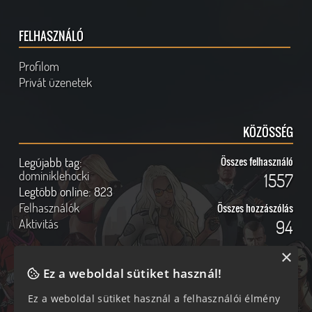
FELHASZNÁLÓ
Profilom
Privát üzenetek
KÖZÖSSÉG
Legújabb tag:
Összes felhasználó
dominiklehocki
1557
Legtöbb online:
823
Felhasználók
Összes hozzászólás
Aktivitás
94
×
Ez a weboldal sütiket használ!
Online felhasználók
Kövess Minket!
Ez a weboldal sütiket használ a felhasználói élmény