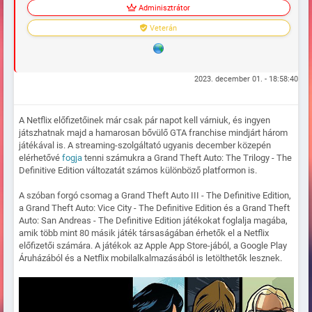
Adminisztrátor
Veterán
2023. december 01. - 18:58:40
A Netflix előfizetőinek már csak pár napot kell várniuk, és ingyen
játszhatnak majd a hamarosan bővülő GTA franchise mindjárt három
játékával is. A streaming-szolgáltató ugyanis december közepén
elérhetővé
fogja
tenni számukra a Grand Theft Auto: The Trilogy - The
Definitive Edition változatát számos különböző platformon is.
A szóban forgó csomag a Grand Theft Auto III - The Definitive Edition,
a Grand Theft Auto: Vice City - The Definitive Edition és a Grand Theft
Auto: San Andreas - The Definitive Edition játékokat foglalja magába,
amik több mint 80 másik játék társaságában érhetők el a Netflix
előfizetői számára. A játékok az Apple App Store-jából, a Google Play
Áruházából és a Netflix mobilalkalmazásából is letölthetők lesznek.