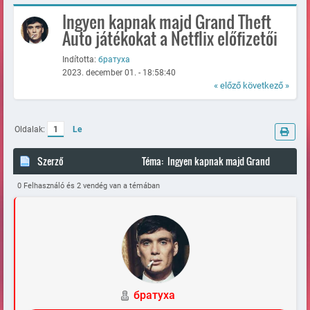
Ingyen kapnak majd Grand Theft
Auto játékokat a Netflix előfizetői
Indította:
братуха
2023. december 01. - 18:58:40
« előző
következő »
Oldalak:
1
Le
Szerző
Téma: Ingyen kapnak majd Grand
Theft Auto játékokat a Netflix előfizetői (Megtekintve 96720
0 Felhasználó és 2 vendég van a témában
alkalommal)
братуха