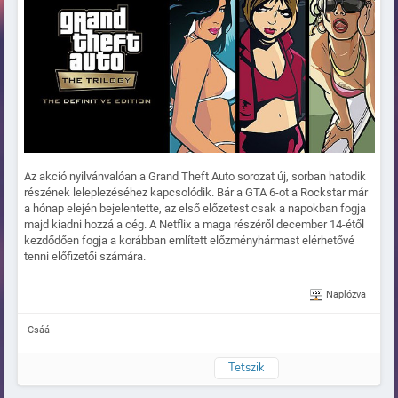
Az akció nyilvánvalóan a Grand Theft Auto sorozat új, sorban hatodik
részének leleplezéséhez kapcsolódik. Bár a GTA 6-ot a Rockstar már
a hónap elején bejelentette, az első előzetest csak a napokban fogja
majd kiadni hozzá a cég. A Netflix a maga részéről december 14-étől
kezdődően fogja a korábban említett előzményhármast elérhetővé
tenni előfizetői számára.
Naplózva
Csáá
Tetszik