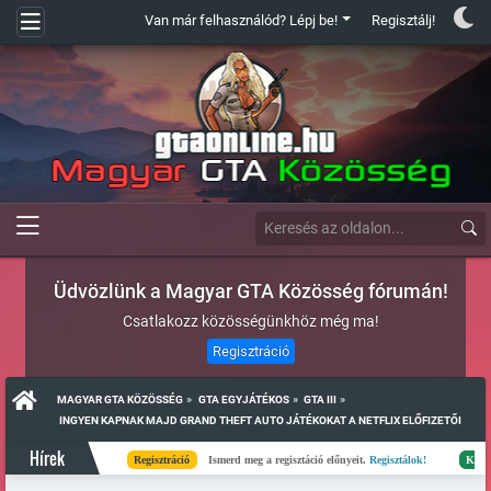
Van már felhasználód? Lépj be!
Regisztálj!
Üdvözlünk a Magyar GTA Közösség fórumán!
Csatlakozz közösségünkhöz még ma!
Regisztráció
»
»
»
MAGYAR GTA KÖZÖSSÉG
GTA EGYJÁTÉKOS
GTA III
 INGYEN KAPNAK MAJD GRAND THEFT AUTO JÁTÉKOKAT A NETFLIX ELŐFIZETŐI
Hírek
Regisztráció
Ismerd meg a regisztáció előnyeit.
Regisztálok!
Kész
Elk