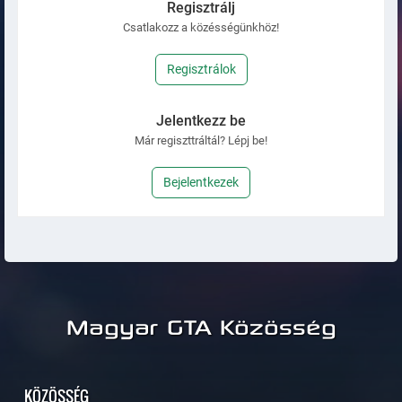
Regisztrálj
Csatlakozz a közésségünkhöz!
Regisztrálok
Jelentkezz be
Már regiszttráltál? Lépj be!
Bejelentkezek
Magyar GTA Közösség
KÖZÖSSÉG