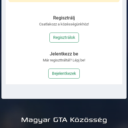
Regisztrálj
Csatlakozz a közésségünkhöz!
Regisztrálok
Jelentkezz be
Már regiszttráltál? Lépj be!
Bejelentkezek
Magyar GTA Közösség