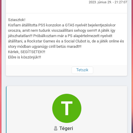
2023. június 29. - 21:27:07
Sziasztok!
Kisfiam átállította PS5 konzolon a GTA5 nyelvét bejelentjezéskor
oroszra, amit nem tudunk visszaállítani sehogy sem!!! A játék így
játszhatatlan!!! Próbálkoztam már a PS alapértelmezett nyelvét
átállítani, a Rockstar Games és a Social Clubot is, de a játék online és
story módban ugyanúgy cirill betüs maradt!!!
Kérlek, SEGÍTSETEK!!!
Előre is köszönjük!!!
Tetszik
Naplózva
Tégeri