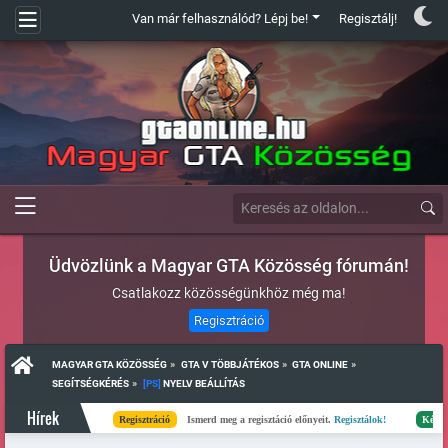
Van már felhasználód? Lépj be!
Regisztálj!
Üdvözlünk a Magyar GTA Közösség fórumán!
Csatlakozz közösségünkhöz még ma!
Regisztráció
»
»
»
MAGYAR GTA KÖZÖSSÉG
GTA V TÖBBJÁTÉKOS
GTA ONLINE
»
SEGÍTSÉGKÉRÉS
[PS]
 NYELV BEÁLLÍTÁS
Hírek
Regisztráció
Ismerd meg a regisztáció előnyeit.
Regisztálok!
Kész
Elké