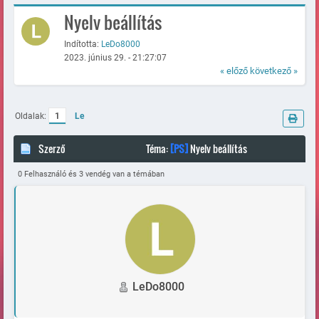
Nyelv beállítás
Indította:
LeDo8000
2023. június 29. - 21:27:07
« előző
következő »
Oldalak:
1
Le
Szerző
Téma:
[PS]
Nyelv beállítás
(Megtekintve 139852 alkalommal)
0 Felhasználó és 3 vendég van a témában
LeDo8000