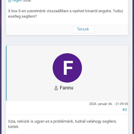
@Tégeri
Szia!
X box S-en szeretnénk visszaállítani a nyelvet kínairól angolra. Tudsz
esetleg segíteni?
Tetszik
Naplózva
Fannu
2024. január 06. - 21:09:05
#3
Szia, nekünk is ugyan ez a problémánk, tudnál valahogy segíteni,
kérlek.