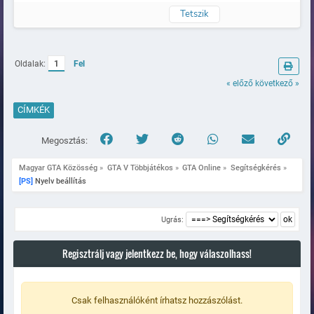
Tetszik
Naplózva
Oldalak:
1
Fel
« előző
következő »
CÍMKÉK
Megosztás:
Magyar GTA Közösség
»
GTA V Többjátékos
»
GTA Online
»
Segítségkérés
»
[PS]
 Nyelv beállítás
Ugrás:
Regisztrálj vagy jelentkezz be, hogy válaszolhass!
Csak felhasználóként írhatsz hozzászólást.