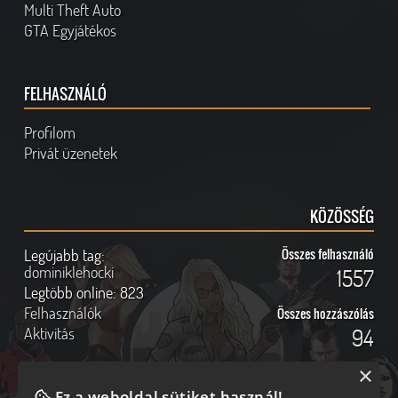
Multi Theft Auto
GTA Egyjátékos
FELHASZNÁLÓ
Profilom
Privát üzenetek
KÖZÖSSÉG
Legújabb tag:
Összes felhasználó
dominiklehocki
1557
Legtöbb online:
823
Felhasználók
Összes hozzászólás
Aktivitás
94
×
Ez a weboldal sütiket használ!