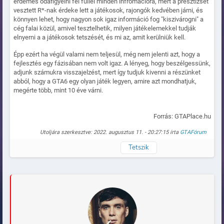
érdemes odafigyelni fél füllel minden infromációra, mert a presztízsét
vesztett R*-nak érdeke lett a játékosok, rajongók kedvében járni, és
könnyen lehet, hogy nagyon sok igaz információ fog "kiszivárogni" a
cég falai közül, amivel tesztelhetik, milyen játékelemekkel tudják
elnyerni a a játékosok tetszését, és mi az, amit kerülniük kell.
Épp ezért ha végül valami nem teljesül, még nem jelenti azt, hogy a
fejlesztés egy fázisában nem volt igaz. A lényeg, hogy beszélgessünk,
adjunk számukra visszajelzést, mert így tudjuk kivenni a részünket
abból, hogy a GTA6 egy olyan játék legyen, amire azt mondhatjuk,
megérte több, mint 10 éve várni.
Forrás: GTAPlace.hu
Utoljára szerkesztve: 2022. augusztus 11. - 20:27:15 írta
GTAFórum
Tetszik
Naplózva