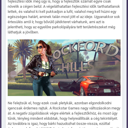
fejlesztési idők még úgy is, hogy a fejlesztők számát egyre csak
növelik a cégen belül. A végeláthatatlan fejlesztési idők tarthatatlanok
lettek, és valahol ki kell pukkadjon a lufit, valahol meg kell húzni egy
egészséges határt, aminek talán most jött el az ideje. Ugyanakkor sok
értesülés arról ír, hogy bővülő játékteret várhatunk, ami azt is
jelentheti, hogy az egyelőre parkolópályára tett területrészeket még
láthatjuk a jövőben.
Ne felejtsük el, hogy ezek csak pletykák, azonban elgondolkodni
igencsak érdemes rajtuk. A Rockstar Games nagy változásokon megy
át. A negatív zúgolódások végre elértek a fejlesztőkhöz, és most úgy
tűnik, tényleg mindent eldobtak, hogy helyreállítsák a cég tekintélyét.
Az továbbra is igaz, hogy bárki hazudozhat össze-vissza, ezúttal