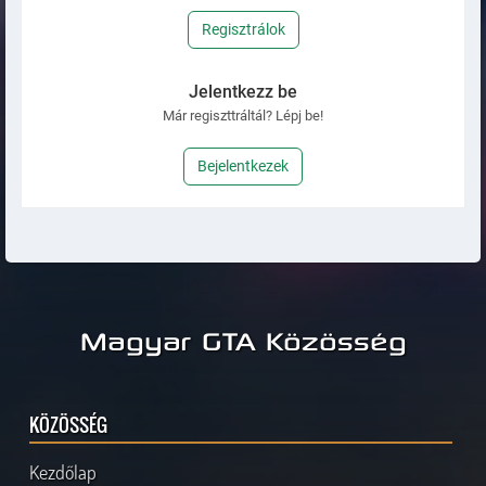
Regisztrálok
Jelentkezz be
Már regiszttráltál? Lépj be!
Bejelentkezek
Magyar GTA Közösség
KÖZÖSSÉG
Kezdőlap