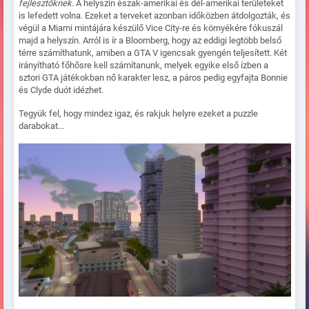
fejlesztőknek
. A helyszín észak-amerikai és dél-amerikai területeket
is lefedett volna. Ezeket a terveket azonban időközben átdolgozták, és
végül a Miami mintájára készülő Vice City-re és környékére fókuszál
majd a helyszín. Arról is ír a Bloomberg, hogy az eddigi legtöbb belső
térre számíthatunk, amiben a GTA V igencsak gyengén teljesített. Két
irányítható főhősre kell számítanunk, melyek egyike első ízben a
sztori GTA játékokban nő karakter lesz, a páros pedig egyfajta Bonnie
és Clyde duót idézhet.
Tegyük fel, hogy mindez igaz, és rakjuk helyre ezeket a puzzle
darabokat...