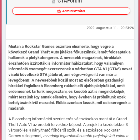
GTAFórum
Adminisztrátor
2022. augusztus 11. - 20:23:26
Miután a Rockstar Games őszintén elismerte, hogy végre a
következő Grand Theft Auto játékra fókuszálnak, ismét felcsaptak a
hullámok a pletykatengeren. A nevesebb magazinok, híroldalak
érezhetően izzították is informátor hálózatukat, hogy valamilyen
információ csemegét szerezzenek a várhatóan GTA VI (GTA6) nevet
viselő következő GTA játékról, ami végre-végre itt van már a
levegőben!!! A nevesebbek közül most az elsősorban gazdasági
hírekkel foglalkozó Bloomberg rukkolt elő újabb pletykákkal, amit
érdemesnek tartunk megosztani, és később azt is megindokoljuk,
miért teszünk így annak ellenére, hogy éveken át próbáltunk ezek
befolyásán kívül maradni. Előbb azonban lássuk, mit csicseregnek a
madarak.
A Bloomberg információi szerint erős változásokon ment át a Grand
Theft Auto VI az eredeti tervekhez képest. A projekt a kezdetekkor 3
városról és 4 irányítható főhősről szólt, és a szokásos Rockstar
Games szlogennel,
az eddigi legambiciózusabb projektje lett volna a