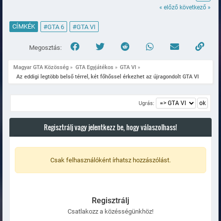
« előző
következő »
CÍMKÉK
#GTA 6
#GTA VI
Megosztás:
Magyar GTA Közösség
»
GTA Egyjátékos
»
GTA VI
»
  Az eddigi legtöbb belső térrel, két főhőssel érkezhet az újragondolt GTA VI
Ugrás:
Regisztrálj vagy jelentkezz be, hogy válaszolhass!
Csak felhasználóként írhatsz hozzászólást.
Regisztrálj
Csatlakozz a közésségünkhöz!