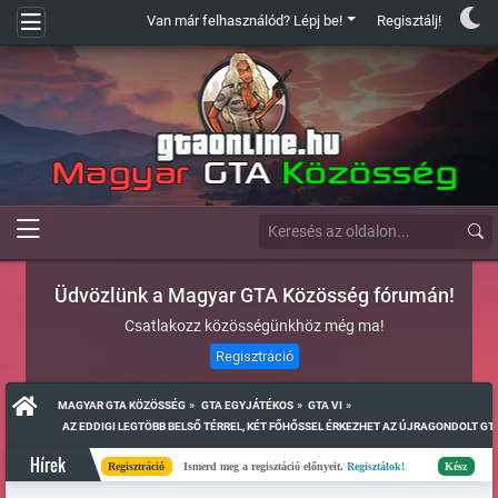
Van már felhasználód? Lépj be!
Regisztálj!
Üdvözlünk a Magyar GTA Közösség fórumán!
Csatlakozz közösségünkhöz még ma!
Regisztráció
»
»
»
MAGYAR GTA KÖZÖSSÉG
GTA EGYJÁTÉKOS
GTA VI
  AZ EDDIGI LEGTÖBB BELSŐ TÉRREL, KÉT FŐHŐSSEL ÉRKEZHET AZ ÚJRAGONDOLT GTA
Hírek
Regisztráció
Ismerd meg a regisztáció előnyeit.
Regisztálok!
Kész
Elkészült a 