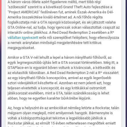
A három város ötlete azért figyelemre méltó, mert több régi
"szóbeszéd" szerint is a következő Grand Theft Auto fejlesztése a
"Project AMERICAS" fedőnéven fut, aminek Észak-Amerika és Dél-
Amerika összekötése kiváló értelmet ad. A női főhős régóta
foglalkoztatja már a GTA rajongói közösséget, és aki játszott valaha
GTA Online-nal, az tudja, hogy igencsak sokan választottak csajszit az
interaktív online játékhoz. A Red Dead Redemption 2 esetében a R*
vállaltan igyekezett
erős női szereplőket felépíteni, hogy ellensúlyozza
a nemek aránytalan minőségű megjelenítésére tett kritikus
megjegyzéseket.
Amikor a GTA V-nél lehullt a lepel a három irányítható főhősről, az
egyik legmegosztóbb újítás lett a GTA sorozat történetében. Még itt, a
GTAPlace-en is egyaránt bőven voltunk a kíváncsiak, a kétkedők és
az elutasítók táborában. A Red Dead Redemption 2-nél a R* visszatért
az egy irányítható főhős koncepcióra, amivel az egyik legerősebb
sztori videojátékot készítette el. Azonban ez nem jelenti azt, hogy
teljesen elvetették a koncepciót, és egy kritikákkal ostromlott
játéksorozat esetében, mint a GTA, talán szándékosság is lehet
abban, hogy ne egyetlen karakter bűvkörébe lépjünk.
Az, hogy a helyszínt és az ambiciókat némileg letörte a Rockstar, talán
mégsem olyan meglepő, mint amilyennek hangzik. Bármennyire is
voltak a kidolgozottságukat tekintve a legpéldásabb játékok a
Rockstar játékai, az elmúlt 15 évben rettenetesen megnőttek emiatt