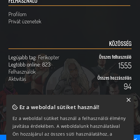
FELHASZNÁLÓ
Profilom
Privát üzenetek
KÖZÖSSÉG
Legújabb tag:
Ferikopter
Összes felhasználó
1555
Legtöbb online:
823
Felhasználók
Összes hozzászólás
Aktivitás
94
×
Ez a weboldal sütiket használ!
Online felhasználók
Kövess Minket!
Ez a weboldal sütiket használ a felhasználói élmény
javítása érdekében. A weboldalunk használatával
348 vendég, 0 tag
Ön hozzájárul az összes süti használatához, a