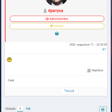
братуха
Adminisztrátor
Veterán
2022. augusztus 11. - 22:53:30
#1
Naplózva
Csáá
Tetszik
Oldalak:
1
Fel