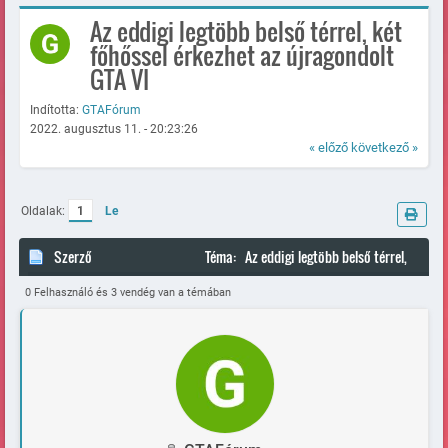
Az eddigi legtöbb belső térrel, két
főhőssel érkezhet az újragondolt
GTA VI
Indította:
GTAFórum
2022. augusztus 11. - 20:23:26
« előző
következő »
Oldalak:
1
Le
Szerző
Téma: Az eddigi legtöbb belső térrel,
két főhőssel érkezhet az újragondolt GTA VI (Megtekintve 84504
0 Felhasználó és 3 vendég van a témában
alkalommal)