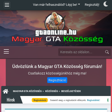
Van már felhasználód? Lépj be!
Regisztálj!
Üdvözlünk a Magyar GTA Közösség fórumán!
Csatlakozz közösségünkhöz még ma!
Regisztráció
»
»
MAGYAR GTA KÖZÖSSÉG
KÖZÖSSÉG
BESZÉLGETÉSEK
Hírek
Regisztráció
Ismerd meg a regisztáció előnyeit.
Regisztálok!
Kész