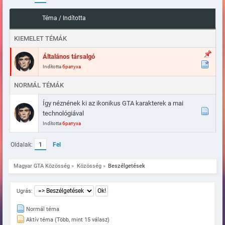
Téma
/
Indította
KIEMELET TÉMÁK
Általános társalgó
Indította
братуха
NORMÁL TÉMÁK
Így néznének ki az ikonikus GTA karakterek a mai
technológiával
Indította
братуха
Oldalak:
1
Fel
Magyar GTA Közösség
»
Közösség
»
Beszélgetések
Ugrás:
Normál téma
Aktív téma (Több, mint 15 válasz)