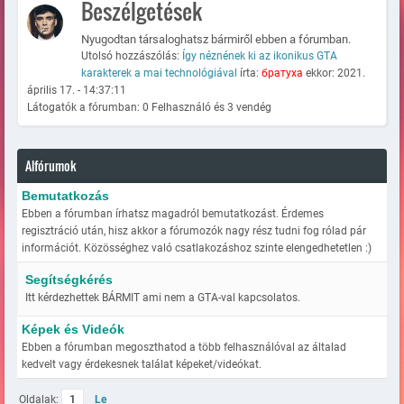
Beszélgetések
Nyugodtan társaloghatsz bármiről ebben a fórumban.
Utolsó hozzászólás:
Így néznének ki az ikonikus GTA
karakterek a mai technológiával
írta:
братуха
ekkor: 2021.
április 17. - 14:37:11
Látogatók a fórumban: 0 Felhasználó és 3 vendég
Alfórumok
Bemutatkozás
Ebben a fórumban írhatsz magadról bemutatkozást. Érdemes
regisztráció után, hisz akkor a fórumozók nagy rész tudni fog rólad pár
információt. Közösséghez való csatlakozáshoz szinte elengedhetetlen :)
Segítségkérés
Itt kérdezhettek BÁRMIT ami nem a GTA-val kapcsolatos.
Képek és Videók
Ebben a fórumban megoszthatod a több felhasználóval az általad
kedvelt vagy érdekesnek találat képeket/videókat.
Oldalak:
1
Le