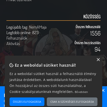
KÖZÖSSÉG
Legújabb tag:
NemAMaja
Összes felhasználó
1556
Legtöbb online:
823
Felhasználók
Összes hozzászólás
Aktivitás
94
×
Ez a weboldal sütiket használ!
Online felhasználók
Kövess Minket!
Ez a weboldal sütiket használ a felhasználói élmény
javítása érdekében. A weboldalunk használatával
239 vendég, 0 tag
Ön hozzájárul az összes süti használatához, a
×
Cookie szabályzatunknak megfelelően.
Bővebben
Ne maradj le semmiről!
Csatlakozz most hozzánk, hogy megtudd, milyen egy igazi
ÖSSZES ELFOGADÁSA
CSAK A SZÜKSÉGES ELFOGADÁSA
2026 © Magyar GTA Közösség
közösséghez tartozni!