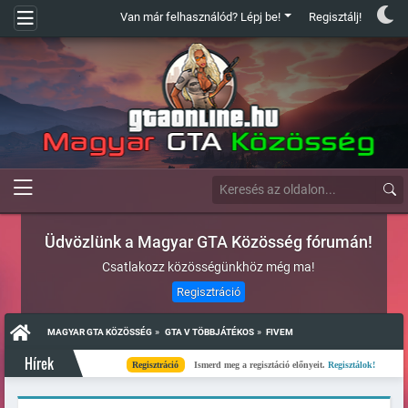
Van már felhasználód? Lépj be!
Regisztálj!
Üdvözlünk a Magyar GTA Közösség fórumán!
Csatlakozz közösségünkhöz még ma!
Regisztráció
»
»
MAGYAR GTA KÖZÖSSÉG
GTA V TÖBBJÁTÉKOS
FIVEM
Hírek
Regisztráció
Ismerd meg a regisztáció előnyeit.
Regisztálok!
Kés