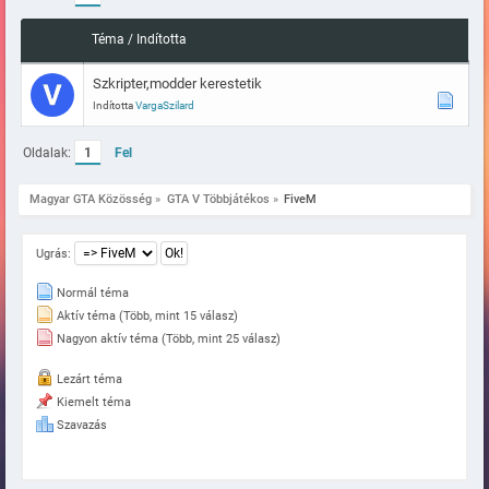
Téma
/
Indította
Szkripter,modder kerestetik
Indította
VargaSzilard
Oldalak:
1
Fel
Magyar GTA Közösség
»
GTA V Többjátékos
»
FiveM
Ugrás:
Normál téma
Aktív téma (Több, mint 15 válasz)
Nagyon aktív téma (Több, mint 25 válasz)
Lezárt téma
Kiemelt téma
Szavazás