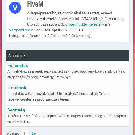
FiveM
A legnépszerűbb
, rajongók által fejlesztett, egyedi
fejlesztési lehetőséggel ellátott GTA V többjátékos módja.
Utolsó hozzászólás:
Szkripter,modder kerestetik
írta:
VargaSzilard
ekkor: 2023. április 15. - 00:18:01
Látogatók a fórumban: 0 Felhasználó és 3 vendég
Alfórumok
Fejlesztés
A FiveM-hez szerverekhez készített szkriptek, függvénykönyvárak, pályák,
kiegészítők és programok gyűjteménye.
Leírások
Itt találod a fórumozók által írt leírásokat/útmutatókat, főként
szerverkezelés és programozás terén.
Segítség
Itt kérhetsz segítséget programozással kapcsolatban, vagy akár komplett
eszközöket is.
Oldalak:
1
Le