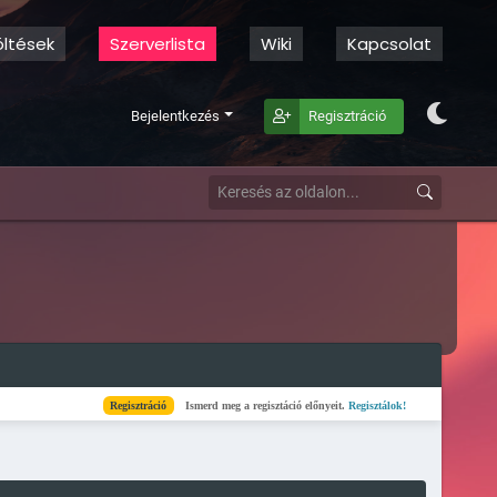
öltések
Szerverlista
Wiki
Kapcsolat
Bejelentkezés
Regisztráció
Regisztráció
Ismerd meg a regisztáció előnyeit.
Regisztálok!
Kész
Elkészült a szer