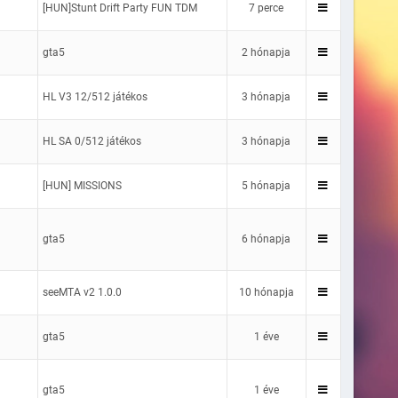
[HUN]Stunt Drift Party FUN TDM
7 perce
gta5
2 hónapja
HL V3 12/512 játékos
3 hónapja
HL SA 0/512 játékos
3 hónapja
[HUN] MISSIONS
5 hónapja
gta5
6 hónapja
seeMTA v2 1.0.0
10 hónapja
gta5
1 éve
gta5
1 éve