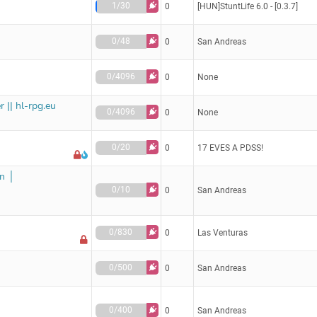
1/30
0
[HUN]StuntLife 6.0 - [0.3.7]
0/48
0
San Andreas
0/4096
0
None
 || hl-rpg.eu
0/4096
0
None
0/20
0
17 EVES A PDSS!
n │
0/10
0
San Andreas
0/830
0
Las Venturas
0/500
0
San Andreas
0/400
0
San Andreas