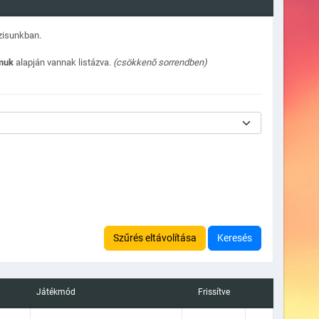
ázisunkban.
ámuk
alapján vannak listázva.
(csökkenõ sorrendben)
Szűrés eltávolítása
Keresés
Játékmód
Frissítve