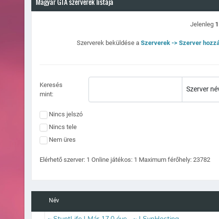
Magyar GTA szerverek listája
Jelenleg
1
Szerverek beküldése a
Szerverek -> Szerver hozz
Keresés
mint:
Nincs jelszó
Nincs tele
Nem üres
Elérhető szerver:
1
Online játékos:
1
Maximum férőhely:
23782
Név
~ StuntLife | Már 17.0 éve... ~ | SynHosting