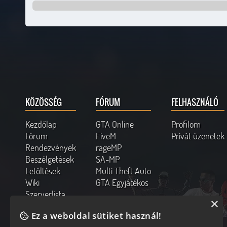
KÖZÖSSÉG
FÓRUM
FELHASZNÁLÓ
Kezdőlap
GTA Online
Profilom
Fórum
FiveM
Privát üzenetek
Rendezvények
rageMP
Beszélgetések
SA-MP
Letöltések
Multi Theft Auto
Wiki
GTA Egyjátékos
Szerverlista
×
Kapcsolat
Ez a weboldal sütiket használ!
Online felhasználók