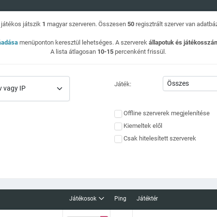
játékos játszik
1
magyar szerveren. Összesen
50
regisztrált szerver van adatb
áadása
menüponton keresztül lehetséges. A szerverek
állapotuk és játékossz
A lista átlagosan
10-15
percenként frissül.
Játék:
Offline szerverek megjelenítése
Kiemeltek elől
Csak hitelesített szerverek
Játékosok
Ping
Játéktér