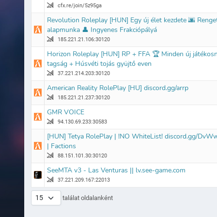
cfx.re/join/5z95ga
Revolution Roleplay [HUN] Egy új élet kezdete 🌆 Renge
alapmunka 👤 Ingyenes Frakciópályá
185.221.21.106:30120
Horizon Roleplay [HUN] RP + FFA 🏆 Minden új játékos
tagság + Húsvéti tojás gyüjtő even
37.221.214.203:30120
American Reality RolePlay [HU] discord.gg/arrp
185.221.21.237:30120
GMR VOICE
94.130.69.233:30583
[HUN] Tetya RolePlay | !NO WhiteList! discord.gg/Dv
| Factions
88.151.101.30:30120
SeeMTA v3 - Las Venturas || lv.see-game.com
37.221.209.167:22013
találat oldalanként