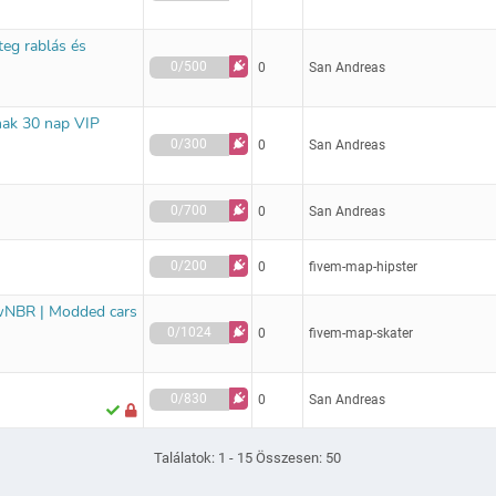
teg rablás és
0/500
0
San Andreas
nak 30 nap VIP
0/300
0
San Andreas
0/700
0
San Andreas
0/200
0
fivem-map-hipster
WwNBR | Modded cars
0/1024
0
fivem-map-skater
0/830
0
San Andreas
Találatok: 1 - 15 Összesen: 50