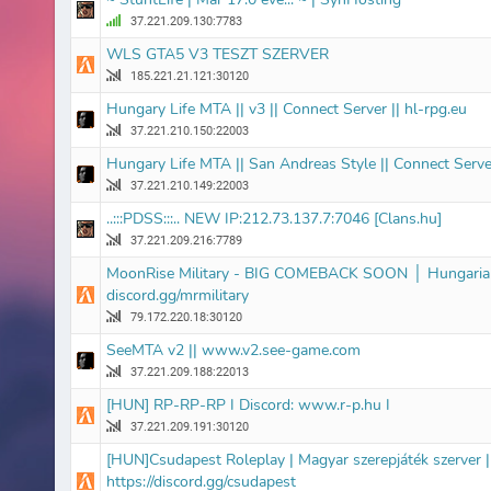
37.221.209.130:7783
WLS GTA5 V3 TESZT SZERVER
185.221.21.121:30120
Hungary Life MTA || v3 || Connect Server || hl-rpg.eu
37.221.210.150:22003
Hungary Life MTA || San Andreas Style || Connect Server
37.221.210.149:22003
..:::PDSS:::.. NEW IP:212.73.137.7:7046 [Clans.hu]
37.221.209.216:7789
MoonRise Military - BIG COMEBACK SOON │ Hungaria
discord.gg/mrmilitary
79.172.220.18:30120
SeeMTA v2 || www.v2.see-game.com
37.221.209.188:22013
[HUN] RP-RP-RP I Discord: www.r-p.hu I
37.221.209.191:30120
[HUN]Csudapest Roleplay | Magyar szerepjáték szerver |
https://discord.gg/csudapest