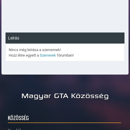
Leírás
Nincs még leírása a szervernek!
Hozz létre egyett a
Szerverek
fórumban!
Magyar GTA Közösség
KÖZÖSSÉG