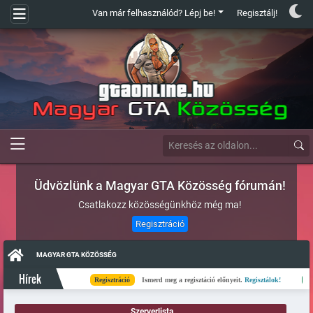
Van már felhasználód? Lépj be!
Regisztálj!
Üdvözlünk a Magyar GTA Közösség fórumán!
Csatlakozz közösségünkhöz még ma!
Regisztráció
MAGYAR GTA KÖZÖSSÉG
Hírek
Regisztráció
Ismerd meg a regisztáció előnyeit.
Regisztálok!
Kész
Szerverlista