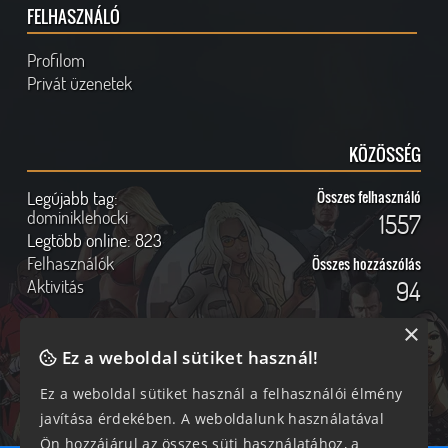
FELHASZNÁLÓ
Profilom
Privát üzenetek
KÖZÖSSÉG
Legújabb tag:
Összes felhasználó
dominiklehocki
1557
Legtöbb online:
823
Felhasználók
Összes hozzászólás
Aktivitás
94
×
Ez a weboldal sütiket használ!
Online felhasználók
Kövess Minket!
Ez a weboldal sütiket használ a felhasználói élmény
javítása érdekében. A weboldalunk használatával
235 vendég, 0 tag
Ön hozzájárul az összes süti használatához, a