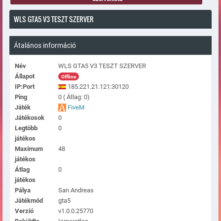
WLS GTA5 V3 TESZT SZERVER
Átalános információ
Név
WLS GTA5 V3 TESZT SZERVER
Állapot
Offline
IP:Port
185.221.21.121:30120
Ping
0 ( Átlag: 0)
Játék
FiveM
Játékosok
0
Legtöbb
0
játékos
Maximum
48
játékos
Átlag
0
játékos
Pálya
San Andreas
Játékmód
gta5
Verzió
v1.0.0.25770