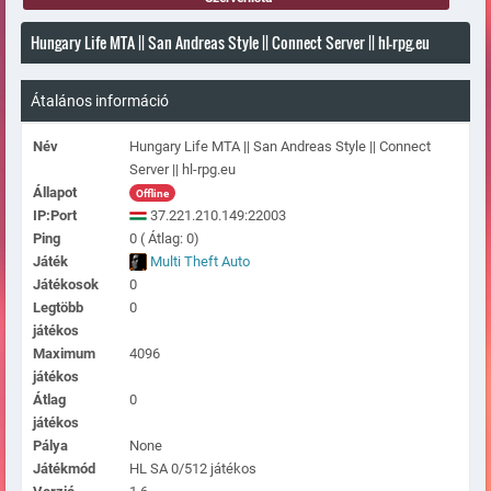
Hungary Life MTA || San Andreas Style || Connect Server || hl-rpg.eu
Átalános információ
Név
Hungary Life MTA || San Andreas Style || Connect
Server || hl-rpg.eu
Állapot
Offline
IP:Port
37.221.210.149:22003
Ping
0 ( Átlag: 0)
Játék
Multi Theft Auto
Játékosok
0
Legtöbb
0
játékos
Maximum
4096
játékos
Átlag
0
játékos
Pálya
None
Játékmód
HL SA 0/512 játékos