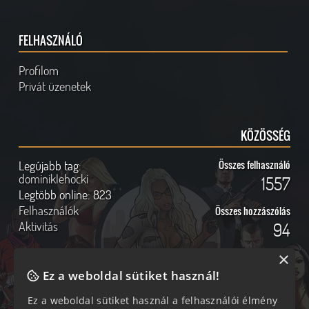
FELHASZNÁLÓ
Profilom
Privát üzenetek
KÖZÖSSÉG
Legújabb tag:
Összes felhasználó
dominiklehocki
1557
Legtöbb online:
823
Felhasználók
Összes hozzászólás
Aktivitás
94
×
Ez a weboldal sütiket használ!
Online felhasználók
Kövess Minket!
Ez a weboldal sütiket használ a felhasználói élmény