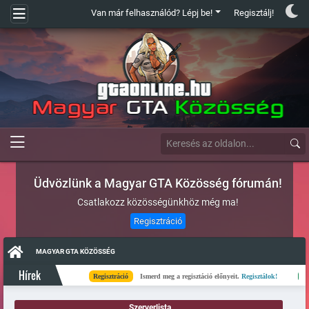
Van már felhasználód? Lépj be!
Regisztálj!
Üdvözlünk a Magyar GTA Közösség fórumán!
Csatlakozz közösségünkhöz még ma!
Regisztráció
MAGYAR GTA KÖZÖSSÉG
Hírek
Regisztráció
Ismerd meg a regisztáció előnyeit.
Regisztálok!
Kész
Szerverlista