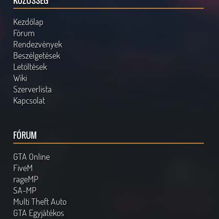
KÖZÖSSÉG
Kezdőlap
Fórum
Rendezvények
Beszélgetések
Letöltések
Wiki
Szerverlista
Kapcsolat
FÓRUM
GTA Online
FiveM
rageMP
SA-MP
Multi Theft Auto
GTA Egyjátékos