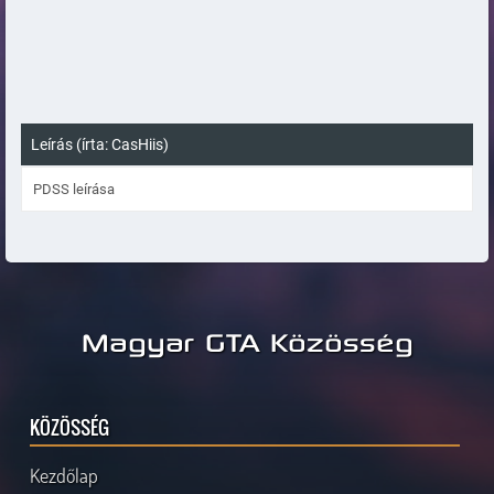
Leírás (írta: CasHiis)
PDSS leírása
Magyar GTA Közösség
KÖZÖSSÉG
Kezdőlap