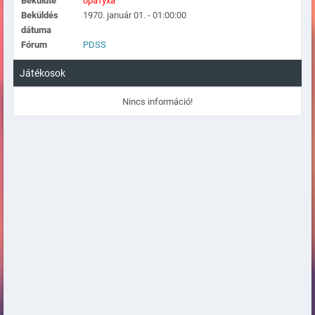
Beküldte
братуха
Beküldés
1970. január 01. - 01:00:00
dátuma
Fórum
PDSS
Játékosok
Nincs információ!