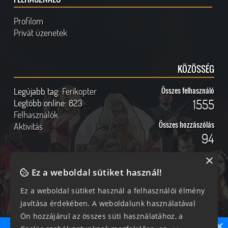
Profilom
Privát üzenetek
KÖZÖSSÉG
Legújabb tag:
Ferikopter
Összes felhasználó
1555
Legtöbb online:
823
Felhasználók
Összes hozzászólás
Aktivitás
94
×
Ez a weboldal sütiket használ!
Online felhasználók
Kövess Minket!
Ez a weboldal sütiket használ a felhasználói élmény
javítása érdekében. A weboldalunk használatával
350 vendég, 0 tag
Ön hozzájárul az összes süti használatához, a
×