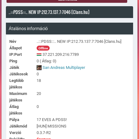
..:::PDSS:::.. NEW IP:212.73.137.7:7046 [Clans.hu]
Átalános információ
Név
..:::PDSS:::.. NEW IP:212.73.137.7:7046 [Clans.hu]
Állapot
Offline
IP:Port
37.221.209.216:7789
Ping
0 ( Átlag: 0)
Játék
San Andreas Multiplayer
Játékosok
0
Legtöbb
18
játékos
Maximum
20
játékos
Átlag
0
játékos
Pálya
17 EVES A PDSS!
Játékmód
[HUN] MISSIONS
Verzió
0.3.7-R2