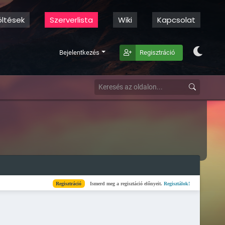
öltések
Szerverlista
Wiki
Kapcsolat
Bejelentkezés
Regisztráció
Regisztráció
Ismerd meg a regisztáció előnyeit.
Regisztálok!
Kész
Elkészül