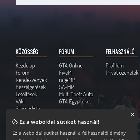
KÖZÖSSÉG
FÓRUM
FELHASZNÁLÓ
Kezdőlap
GTA Online
Profilom
Fórum
FiveM
Privát üzenetek
Rendezvények
rageMP
Beszélgetések
SA-MP
Letöltések
Multi Theft Auto
Wiki
GTA Egyjátékos
Szerverlista
×
Kapcsolat
Ez a weboldal sütiket használ!
Online felhasználók
Ez a weboldal sütiket használ a felhasználói élmény
197 vendég, 0 tag