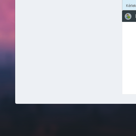
Kérle