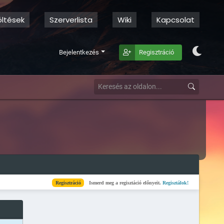
öltések
Szerverlista
Wiki
Kapcsolat
Bejelentkezés
Regisztráció
Regisztráció
Ismerd meg a regisztáció előnyeit.
Regisztálok!
Kész
Elkészült