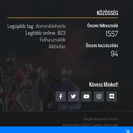
KÖZÖSSÉG
Legújabb tag:
dominiklehocki
Összes felhasználó
1557
Legtöbb online:
823
Felhasználók
Összes hozzászólás
Aktivitás
94
Kövess Minket!
Simple Machines Forum
Adatvédelem
ÁSZF
Cookies
Kapcsolat
×