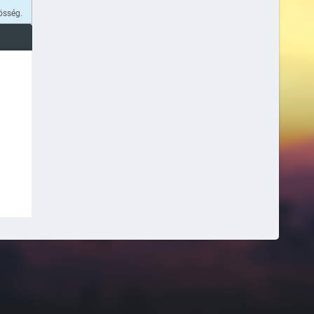
össég.