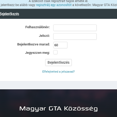
A szekciót csak regisztrált tagok érhetik el.
k jelentkezz be alább vagy
regisztrálj egy azonosítót
a következőn: Magyar GTA Köz
Bejelentkezés
Felhasználónév:
Jelszó:
Bejelentkezve marad:
Jegyezzen meg:
Elfelejtetted a jelszavad?
Magyar GTA Közösség