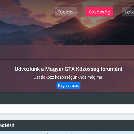
Főoldal
Közösség
Let
Üdvözlünk a Magyar GTA Közösség fórumán!
Csatlakozz közösségünkhöz még ma!
Regisztráció
meztetés!