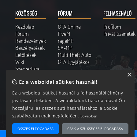
KÖZÖSSÉG
FÓRUM
FELHASZNÁLÓ
Kezdőlap
GTA Online
Profilom
Fórum
FiveM
Privát üzenetek
Rendezvények
rageMP
Beszélgetések
SA-MP
Letöltések
Multi Theft Auto
Wiki
GTA Egyjátékos
Szerverlista
×
Kapcsolat
Ez a weboldal sütiket használ!
Online felhasználók
Ez a weboldal sütiket használ a felhasználói élmény
230 vendég, 0 tag
javítása érdekében. A weboldalunk használatával Ön
hozzájárul az összes süti használatához, a Cookie
szabályzatunknak megfelelően.
Bővebben
Az oldal 0.263 másodperc alatt készült el 14 lekéréssel.
ÖSSZES ELFOGADÁSA
CSAK A SZÜKSÉGES ELFOGADÁSA