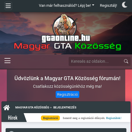
Van már felhasználód? Lépj be!
Regisztálj!
Üdvözlünk a Magyar GTA Közösség fórumán!
Csatlakozz közösségünkhöz még ma!
Regisztráció
»
MAGYAR GTA KÖZÖSSÉG
BEJELENTKEZÉS
Hírek
Regisztráció
Ismerd meg a regisztáció előnyeit.
Regisztálok!
Kés