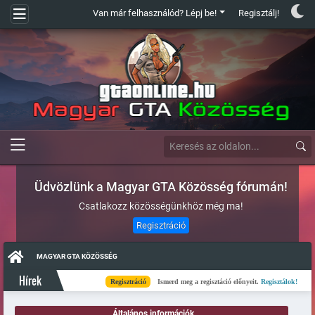
Van már felhasználód? Lépj be!
Regisztálj!
Üdvözlünk a Magyar GTA Közösség fórumán!
Csatlakozz közösségünkhöz még ma!
Regisztráció
MAGYAR GTA KÖZÖSSÉG
Hírek
Regisztráció
Ismerd meg a regisztáció előnyeit.
Regisztálok!
K
Általános információk