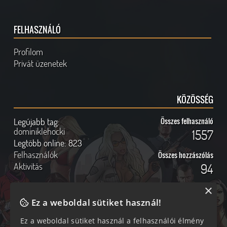
FELHASZNÁLÓ
Profilom
Privát üzenetek
KÖZÖSSÉG
Legújabb tag:
Összes felhasználó
dominiklehocki
1557
Legtöbb online:
823
Felhasználók
Összes hozzászólás
Aktivitás
94
×
Ez a weboldal sütiket használ!
Online felhasználók
Kövess Minket!
Ez a weboldal sütiket használ a felhasználói élmény