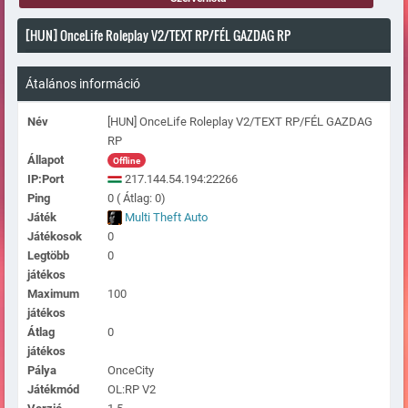
[HUN] OnceLife Roleplay V2/TEXT RP/FÉL GAZDAG RP
Átalános információ
Név
[HUN] OnceLife Roleplay V2/TEXT RP/FÉL GAZDAG
RP
Állapot
Offline
IP:Port
217.144.54.194:22266
Ping
0 ( Átlag: 0)
Játék
Multi Theft Auto
Játékosok
0
Legtöbb
0
játékos
Maximum
100
játékos
Átlag
0
játékos
Pálya
OnceCity
Játékmód
OL:RP V2