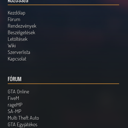
KÖZÖSSÉG
Kezdőlap
Fórum
Rendezvények
Beszélgetések
Letöltések
Wiki
Szerverlista
Kapcsolat
FÓRUM
GTA Online
FiveM
rageMP
SA-MP
Multi Theft Auto
GTA Egyjátékos