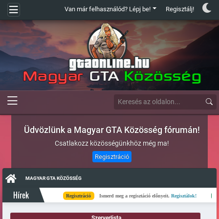
Van már felhasználód? Lépj be!
Regisztálj!
Üdvözlünk a Magyar GTA Közösség fórumán!
Csatlakozz közösségünkhöz még ma!
Regisztráció
MAGYAR GTA KÖZÖSSÉG
Hírek
Regisztráció
Ismerd meg a regisztáció előnyeit.
Regisztálok!
Kész
Szerverlista