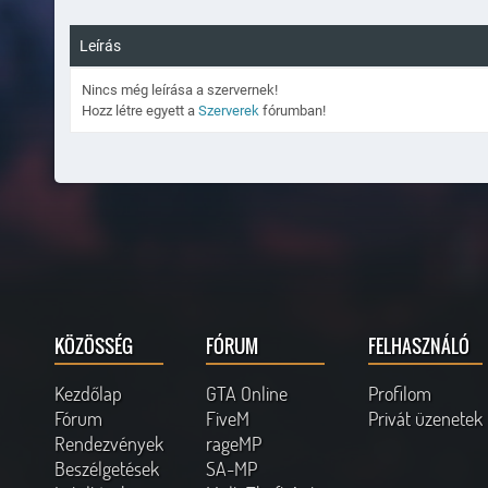
Leírás
Nincs még leírása a szervernek!
Hozz létre egyett a
Szerverek
fórumban!
KÖZÖSSÉG
FÓRUM
FELHASZNÁLÓ
Kezdőlap
GTA Online
Profilom
Fórum
FiveM
Privát üzenetek
Rendezvények
rageMP
Beszélgetések
SA-MP