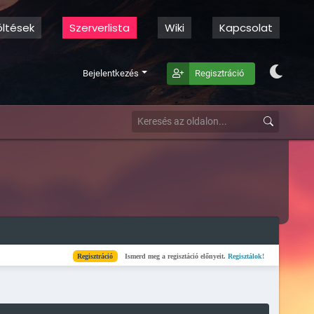
öltések
Szerverlista
Wiki
Kapcsolat
Bejelentkezés
Regisztráció
Regisztráció
Ismerd meg a regisztáció előnyeit.
Regisztálok!
Kész
Elkészült 