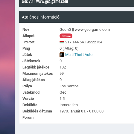
Gec v3 || www.gec-game.com
Átalános információ
Név
Gec v3 || www.gec-game.com
Állapot
Offline
IP:Port
217.144.54.195:22154
Ping
0 ( Átlag: 0)
Játék
Multi Theft Auto
Játékosok
0
Legtöbb játékos
102
Maximum játékos
99
Átlag játékos
0
Pálya
Los Santos
Játékmód
Geci
Verzió
1.5
Beküldte
Ismeretlen
Beküldés dátuma
1970. január 01. - 01:00:00
Fórum