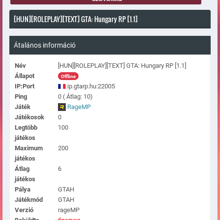
[HUN][ROLEPLAY][TEXT] GTA: Hungary RP [1.1]
Átalános információ
Név
[HUN][ROLEPLAY][TEXT] GTA: Hungary RP [1.1]
Állapot
Offline
IP:Port
ip.gtarp.hu:22005
Ping
0 ( Átlag: 10)
Játék
RageMP
Játékosok
0
Legtöbb
100
játékos
Maximum
200
játékos
Átlag
6
játékos
Pálya
GTAH
Játékmód
GTAH
Verzió
rageMP