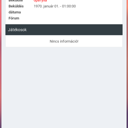
Beküldte
братуха
Beküldés
1970. január 01. - 01:00:00
dátuma
Fórum
Játékosok
Nincs információ!