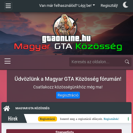
Van már felhasználód? Lépj be!
Regisztálj!
Üdvözlünk a Magyar GTA Közösség fórumán!
Csatlakozz közösségünkhöz még ma!
Regisztráció
MAGYAR GTA KÖZÖSSÉG
Hírek
Regisztráció
Ismerd meg a regisztáció előnyeit.
Regisztálok!
Kész
Szerverlista