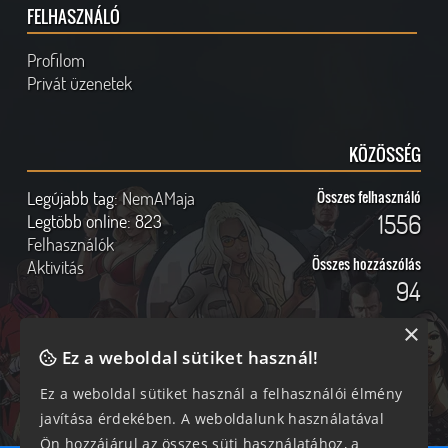
FELHASZNÁLÓ
Profilom
Privát üzenetek
KÖZÖSSÉG
Legújabb tag:
NemAMaja
Összes felhasználó
1556
Legtöbb online:
823
Felhasználók
Összes hozzászólás
Aktivitás
94
×
Ez a weboldal sütiket használ!
Online felhasználók
Kövess Minket!
Ez a weboldal sütiket használ a felhasználói élmény
javítása érdekében. A weboldalunk használatával
214 vendég, 0 tag
Ön hozzájárul az összes süti használatához, a