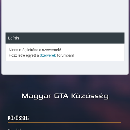
Leírás
Nincs még leírása a szervernek!
Hozz létre egyett a
Szerverek
fórumban!
Magyar GTA Közösség
KÖZÖSSÉG