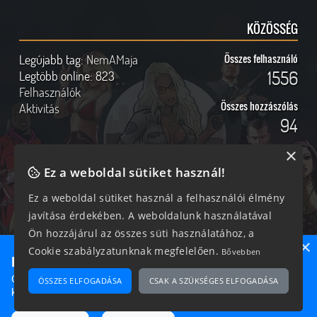
KÖZÖSSÉG
Legújabb tag:
NemAMaja
Összes felhasználó
1556
Legtöbb online:
823
Felhasználók
Összes hozzászólás
Aktivitás
94
×
Ez a weboldal sütiket használ!
Online felhasználók
Kövess Minket!
Ez a weboldal sütiket használ a felhasználói élmény
javítása érdekében. A weboldalunk használatával
238 vendég, 0 tag
Ön hozzájárul az összes süti használatához, a
×
Cookie szabályzatunknak megfelelően.
Bővebben
Ne maradj le semmiről!
Csatlakozz most hozzánk, hogy megtudd, milyen egy igazi
ÖSSZES ELFOGADÁSA
CSAK A SZÜKSÉGES ELFOGADÁSA
2026 © Magyar GTA Közösség
közösséghez tartozni!
A weboldalon található anyagok kizárólag a GTAOnline.hu