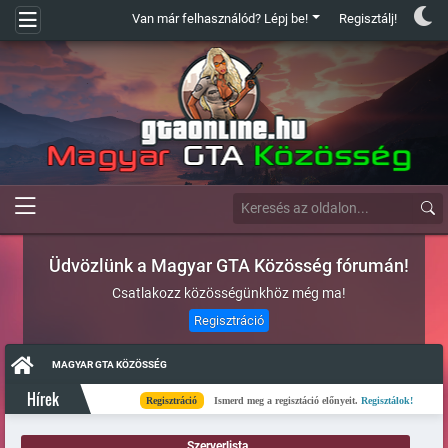
Van már felhasználód? Lépj be!
Regisztálj!
Üdvözlünk a Magyar GTA Közösség fórumán!
Csatlakozz közösségünkhöz még ma!
Regisztráció
MAGYAR GTA KÖZÖSSÉG
Hírek
Regisztráció
Ismerd meg a regisztáció előnyeit.
Regisztálok!
Kés
Szerverlista