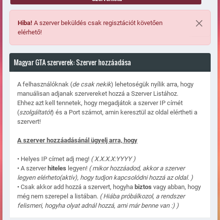
Hiba!
A szerver beküldés csak regisztációt követően
elérhető!
Magyar GTA szerverek: Szerver hozzáadása
A felhasználóknak (
de csak nekik
) lehetoségük nyílik arra, hogy
manuálisan adjanak szervereket hozzá a Szerver Listához.
Ehhez azt kell tennetek, hogy megadjátok a szerver IP címét
(
szolgáltatót
) és a Port számot, amin keresztül az oldal elértheti a
szervert!
A szerver hozzáadásánál ügyelj arra, hogy
• Helyes IP címet adj meg!
( X.X.X.X:YYYY )
• A szerver
hiteles
legyen!
( mikor hozzáadod, akkor a szerver
legyen elérheto(aktív), hogy tudjon kapcsolódni hozzá az oldal. )
• Csak akkor add hozzá a szervert, hogyha
biztos
vagy abban, hogy
még nem szerepel a listában.
( Hiába próbálkozol, a rendszer
felismeri, hogyha olyat adnál hozzá, ami már benne van :) )