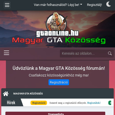
Van már felhasználód? Lépj be!
Regisztálj!
Üdvözlünk a Magyar GTA Közösség fórumán!
Csatlakozz közösségünkhöz még ma!
Regisztráció
MAGYAR GTA KÖZÖSSÉG
Hírek
Regisztráció
Ismerd meg a regisztáció előnyeit.
Regisztálok!
Kész
El
Szerverlista