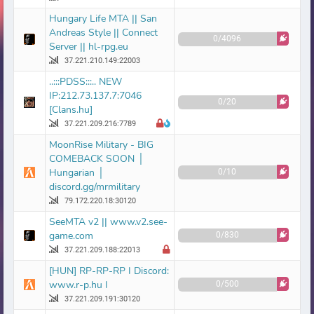
Hungary Life MTA || San
Andreas Style || Connect
0/4096
Server || hl-rpg.eu
37.221.210.149:22003
..:::PDSS:::.. NEW
IP:212.73.137.7:7046
0/20
[Clans.hu]
37.221.209.216:7789
MoonRise Military - BIG
COMEBACK SOON │
Hungarian │
0/10
discord.gg/mrmilitary
79.172.220.18:30120
SeeMTA v2 || www.v2.see-
game.com
0/830
37.221.209.188:22013
[HUN] RP-RP-RP I Discord:
www.r-p.hu I
0/500
37.221.209.191:30120