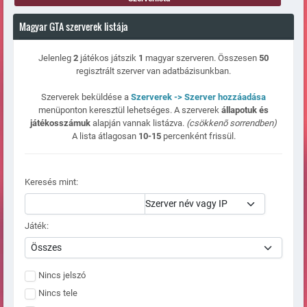
Magyar GTA szerverek listája
Jelenleg
2
játékos játszik
1
magyar szerveren. Összesen
50
regisztrált szerver van adatbázisunkban.
Szerverek beküldése a
Szerverek -> Szerver hozzáadása
menüponton keresztül lehetséges. A szerverek
állapotuk és
játékosszámuk
alapján vannak listázva.
(csökkenõ sorrendben)
A lista átlagosan
10-15
percenként frissül.
Keresés mint:
Játék:
Nincs jelszó
Nincs tele