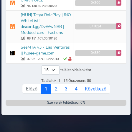
GMR VOICE
0/200
94.130.69.233:30583
[HUN] Tetya RolePlay | !NO
WhiteList!
discord.gg/DvWwNBR |
0/1024
Modded cars | Factions
88.151.101.30:30120
SeeMTA v3 - Las Venturas
|| lv.see-game.com
0/830
37.221.209.167:22013
találat oldalanként
Találatok: 1 - 15 Összesen: 50
Előző
1
2
3
4
Következő
Szerverek telítettség: 0%