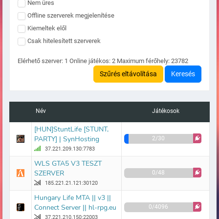
Nem üres
Offline szerverek megjelenítése
Kiemeltek elől
Csak hitelesített szerverek
Elérhető szerver:
1
Online játékos:
2
Maximum férőhely:
23782
Szűrés eltávolítása
Keresés
Név
Játékosok
[HUN]StuntLife [STUNT,
PARTY] | SynHosting
2/30
37.221.209.130:7783
WLS GTA5 V3 TESZT
SZERVER
0/48
185.221.21.121:30120
Hungary Life MTA || v3 ||
Connect Server || hl-rpg.eu
0/4096
37.221.210.150:22003