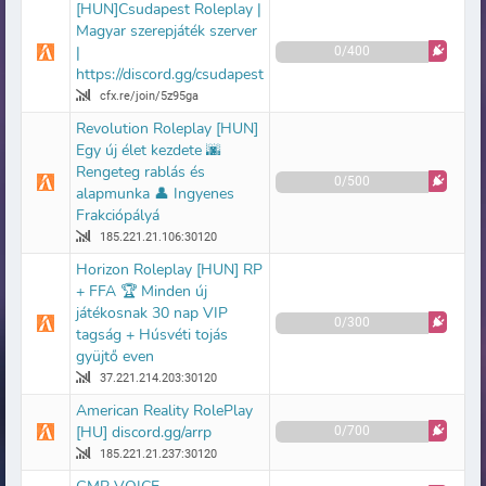
[HUN]Csudapest Roleplay |
Magyar szerepjáték szerver
|
0/400
https://discord.gg/csudapest
cfx.re/join/5z95ga
Revolution Roleplay [HUN]
Egy új élet kezdete 🌆
Rengeteg rablás és
0/500
alapmunka 👤 Ingyenes
Frakciópályá
185.221.21.106:30120
Horizon Roleplay [HUN] RP
+ FFA 🏆 Minden új
játékosnak 30 nap VIP
0/300
tagság + Húsvéti tojás
gyüjtő even
37.221.214.203:30120
American Reality RolePlay
[HU] discord.gg/arrp
0/700
185.221.21.237:30120