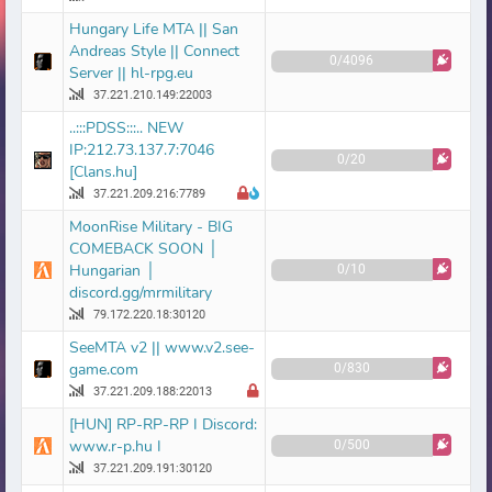
Hungary Life MTA || San
Andreas Style || Connect
0/4096
Server || hl-rpg.eu
37.221.210.149:22003
..:::PDSS:::.. NEW
IP:212.73.137.7:7046
0/20
[Clans.hu]
37.221.209.216:7789
MoonRise Military - BIG
COMEBACK SOON │
Hungarian │
0/10
discord.gg/mrmilitary
79.172.220.18:30120
SeeMTA v2 || www.v2.see-
game.com
0/830
37.221.209.188:22013
[HUN] RP-RP-RP I Discord:
www.r-p.hu I
0/500
37.221.209.191:30120