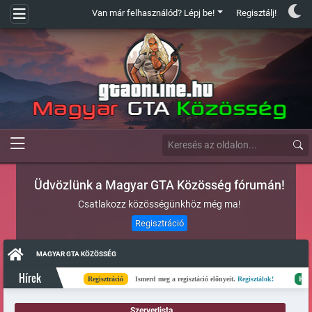
Van már felhasználód? Lépj be!
Regisztálj!
Üdvözlünk a Magyar GTA Közösség fórumán!
Csatlakozz közösségünkhöz még ma!
Regisztráció
MAGYAR GTA KÖZÖSSÉG
Hírek
Regisztráció
Ismerd meg a regisztáció előnyeit.
Regisztálok!
Kész
El
Szerverlista