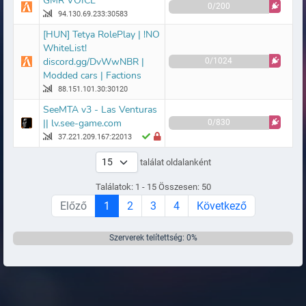
GMR VOICE
0/200
94.130.69.233:30583
[HUN] Tetya RolePlay | !NO
WhiteList!
discord.gg/DvWwNBR |
0/1024
Modded cars | Factions
88.151.101.30:30120
SeeMTA v3 - Las Venturas
|| lv.see-game.com
0/830
37.221.209.167:22013
találat oldalanként
Találatok: 1 - 15 Összesen: 50
Előző
1
2
3
4
Következő
Szerverek telítettség: 0%