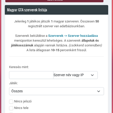
Magyar GTA szerverek listája
Jelenleg
1
játékos játszik
1
magyar szerveren. Összesen
50
regisztrált szerver van adatbázisunkban.
Szerverek beküldése a
Szerverek -> Szerver hozzáadása
menüponton keresztül lehetséges. A szerverek
állapotuk és
játékosszámuk
alapján vannak listázva.
(csökkenõ sorrendben)
A lista átlagosan
10-15
percenként frissül.
Keresés mint:
Játék:
Nincs jelszó
Nincs tele