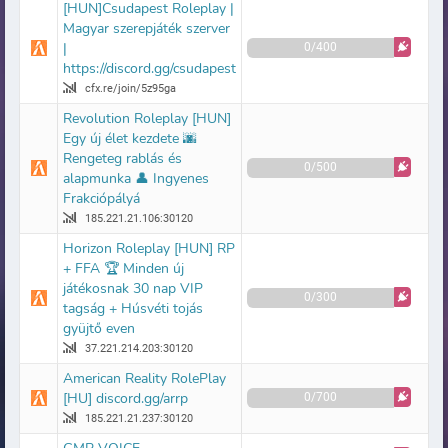
[HUN]Csudapest Roleplay |
Magyar szerepjáték szerver
|
0/400
https://discord.gg/csudapest
cfx.re/join/5z95ga
Revolution Roleplay [HUN]
Egy új élet kezdete 🌆
Rengeteg rablás és
0/500
alapmunka 👤 Ingyenes
Frakciópályá
185.221.21.106:30120
Horizon Roleplay [HUN] RP
+ FFA 🏆 Minden új
játékosnak 30 nap VIP
0/300
tagság + Húsvéti tojás
gyüjtő even
37.221.214.203:30120
American Reality RolePlay
[HU] discord.gg/arrp
0/700
185.221.21.237:30120