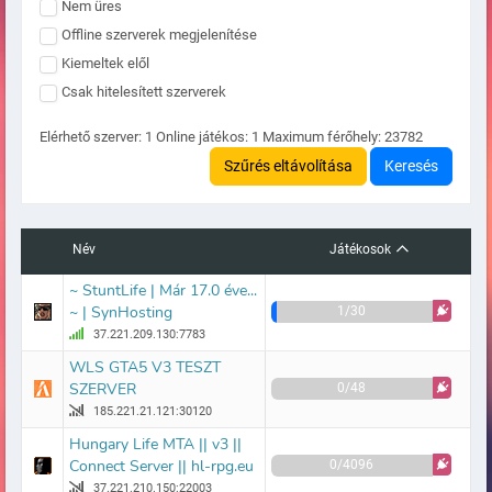
Nem üres
Offline szerverek megjelenítése
Kiemeltek elől
Csak hitelesített szerverek
Elérhető szerver:
1
Online játékos:
1
Maximum férőhely:
23782
Szűrés eltávolítása
Keresés
Név
Játékosok
~ StuntLife | Már 17.0 éve...
~ | SynHosting
1/30
37.221.209.130:7783
WLS GTA5 V3 TESZT
SZERVER
0/48
185.221.21.121:30120
Hungary Life MTA || v3 ||
Connect Server || hl-rpg.eu
0/4096
37.221.210.150:22003