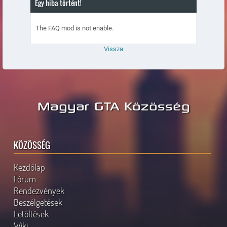
Egy hiba történt!
The FAQ mod is not enable.
Vissza
Magyar GTA Közösség
KÖZÖSSÉG
Kezdőlap
Fórum
Rendezvények
Beszélgetések
Letöltések
Wiki