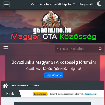
Van már felhasználód? Lépj be!
Regisztálj!
Üdvözlünk a Magyar GTA Közösség fórumán!
Csatlakozz közösségünkhöz még ma!
Regisztráció
MAGYAR GTA KÖZÖSSÉG
Hírek
Regisztráció
Ismerd meg a regisztáció előnyeit.
Regisztálok!
Kés