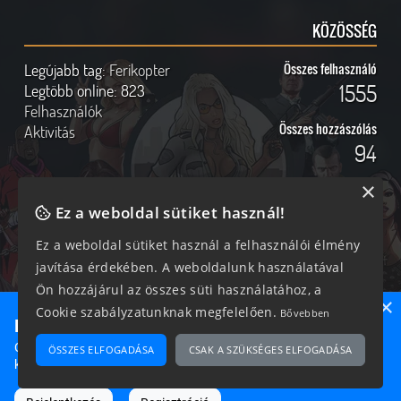
KÖZÖSSÉG
Legújabb tag:
Ferikopter
Összes felhasználó
1555
Legtöbb online:
823
Felhasználók
Összes hozzászólás
Aktivitás
94
×
Ez a weboldal sütiket használ!
Online felhasználók
Kövess Minket!
Ez a weboldal sütiket használ a felhasználói élmény
javítása érdekében. A weboldalunk használatával
332 vendég, 0 tag
Ön hozzájárul az összes süti használatához, a
×
Cookie szabályzatunknak megfelelően.
Bővebben
Ne maradj le semmiről!
Csatlakozz most hozzánk, hogy megtudd, milyen egy igazi
ÖSSZES ELFOGADÁSA
CSAK A SZÜKSÉGES ELFOGADÁSA
2026 © Magyar GTA Közösség
közösséghez tartozni!
A weboldalon található anyagok kizárólag a GTAOnline.hu
hozzájárulásával és a forrás megjelölésével használhatóak fel.