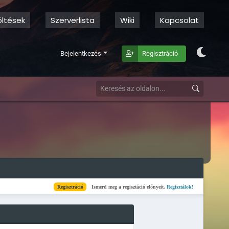
öltések
Szerverlista
Wiki
Kapcsolat
Bejelentkezés
Regisztráció
Regisztráció
Ismerd meg a regisztáció előnyeit.
Regisztálok!
Kész
Elkészül