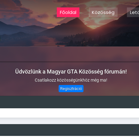
Főoldal
Közösség
Let
Üdvözlünk a Magyar GTA Közösség fórumán!
Csatlakozz közösségünkhöz még ma!
Regisztráció