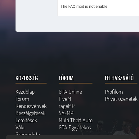
The FAQ mod is not enable.
KÖZÖSSÉG
FÓRUM
FELHASZNÁLÓ
Kezdőlap
GTA Online
Profilom
Fórum
FiveM
Privát üzenetek
Rendezvények
rageMP
Beszélgetések
SA-MP
Letöltések
Multi Theft Auto
Wiki
GTA Egyjátékos
Szerverlista