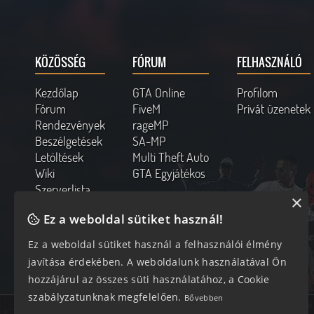
KÖZÖSSÉG
FÓRUM
FELHASZNÁLÓ
Kezdőlap
GTA Online
Profilom
Fórum
FiveM
Privát üzenetek
Rendezvények
rageMP
Beszélgetések
SA-MP
Letöltések
Multi Theft Auto
Wiki
GTA Egyjátékos
Szerverlista
×
Kapcsolat
Ez a weboldal sütiket használ!
Online felhasználók
Ez a weboldal sütiket használ a felhasználói élmény
238 vendég, 0 tag
javítása érdekében. A weboldalunk használatával Ön
hozzájárul az összes süti használatához, a Cookie
szabályzatunknak megfelelően.
Bővebben
Az oldal 0.074 másodperc alatt készült el 12 lekéréssel.