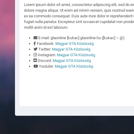
Lorem ipsum dolor sit amet, consectetur adipiscing elit, sed do e
dolore magna aliqua. Ut enim ad minim veniam, quis nostrud exercit
ex ea commodo consequat. Duis aute irure dolor in reprehenderit in
fugiat nulla pariatur. Excepteur sint occaecat cupidatat non proiden
mollit anim id est laborum.
E-mail: gtaonline [kukac] gtaonline.hu ([kukac] ~ @)
Facebook:
Magyar GTA Közösség
Twitter:
Magyar GTA Közösség
Instagram:
Magyar GTA Közösség
Discord:
Magyar GTA Közösség
Youtube:
Magyar GTA Közösség