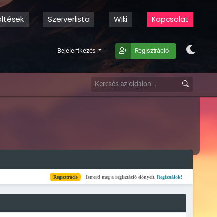
öltések
Szerverlista
Wiki
Kapcsolat
Bejelentkezés
Regisztráció
Regisztráció
Ismerd meg a regisztáció előnyeit.
Regisztálok!
Kész
Elkészült