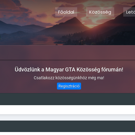
Főoldal
Közösség
Let
Üdvözlünk a Magyar GTA Közösség fórumán!
Csatlakozz közösségünkhöz még ma!
Regisztráció