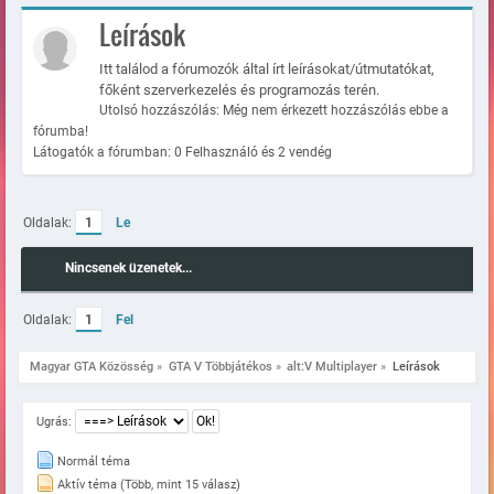
Leírások
Itt találod a fórumozók által írt leírásokat/útmutatókat,
főként szerverkezelés és programozás terén.
Utolsó hozzászólás: Még nem érkezett hozzászólás ebbe a
fórumba!
Látogatók a fórumban: 0 Felhasználó és 2 vendég
Oldalak:
1
Le
Nincsenek üzenetek...
Oldalak:
1
Fel
Magyar GTA Közösség
»
GTA V Többjátékos
»
alt:V Multiplayer
»
Leírások
Ugrás:
Normál téma
Aktív téma (Több, mint 15 válasz)