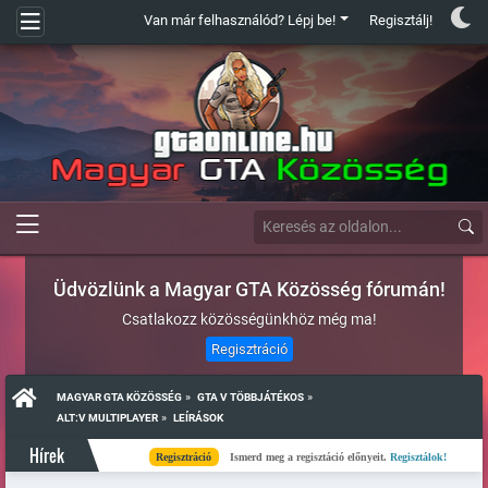
Van már felhasználód? Lépj be!
Regisztálj!
Üdvözlünk a Magyar GTA Közösség fórumán!
Csatlakozz közösségünkhöz még ma!
Regisztráció
»
»
MAGYAR GTA KÖZÖSSÉG
GTA V TÖBBJÁTÉKOS
»
ALT:V MULTIPLAYER
LEÍRÁSOK
Hírek
Regisztráció
Ismerd meg a regisztáció előnyeit.
Regisztálok!
Kész