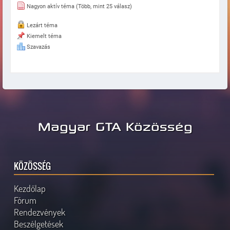
Nagyon aktív téma (Több, mint 25 válasz)
Lezárt téma
Kiemelt téma
Szavazás
Magyar GTA Közösség
KÖZÖSSÉG
Kezdőlap
Fórum
Rendezvények
Beszélgetések