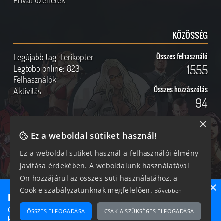
Privát üzenetek
KÖZÖSSÉG
Legújabb tag:
Ferikopter
Összes felhasználó
1555
Legtöbb online:
823
Felhasználók
Összes hozzászólás
Aktivitás
94
×
Ez a weboldal sütiket használ!
Online felhasználók
Kövess Minket!
Ez a weboldal sütiket használ a felhasználói élmény
javítása érdekében. A weboldalunk használatával
318 vendég, 0 tag
Ön hozzájárul az összes süti használatához, a
×
Cookie szabályzatunknak megfelelően.
Bővebben
Ne maradj le semmiről!
Csatlakozz most hozzánk, hogy megtudd, milyen egy igazi
ÖSSZES ELFOGADÁSA
CSAK A SZÜKSÉGES ELFOGADÁSA
2026 © Magyar GTA Közösség
közösséghez tartozni!