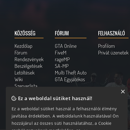
KÖZÖSSÉG
FÓRUM
FELHASZNÁLÓ
Kezdőlap
GTA Online
Profilom
Fórum
FiveM
Privát üzenetek
Rendezvények
rageMP
Beszélgetések
SA-MP
Letöltések
Multi Theft Auto
Wiki
GTA Egyjátékos
Szerverlista
×
Kapcsolat
Ez a weboldal sütiket használ!
Online felhasználók
Ez a weboldal sütiket használ a felhasználói élmény
286 vendég, 0 tag
javítása érdekében. A weboldalunk használatával Ön
hozzájárul az összes süti használatához, a Cookie