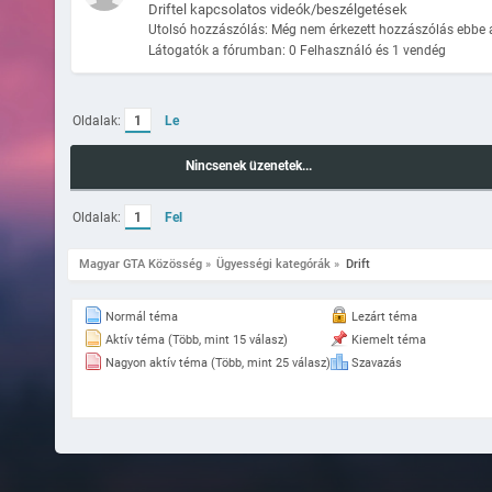
Driftel kapcsolatos videók/beszélgetések
Utolsó hozzászólás: Még nem érkezett hozzászólás ebbe 
Látogatók a fórumban: 0 Felhasználó és 1 vendég
Oldalak:
1
Le
Nincsenek üzenetek...
Oldalak:
1
Fel
Magyar GTA Közösség
»
Ügyességi kategórák
»
Drift
Normál téma
Lezárt téma
Aktív téma (Több, mint 15 válasz)
Kiemelt téma
Nagyon aktív téma (Több, mint 25 válasz)
Szavazás