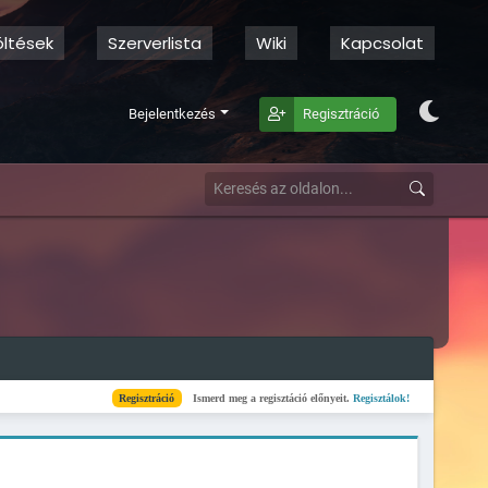
öltések
Szerverlista
Wiki
Kapcsolat
Bejelentkezés
Regisztráció
Regisztráció
Ismerd meg a regisztáció előnyeit.
Regisztálok!
Kész
Elkészült