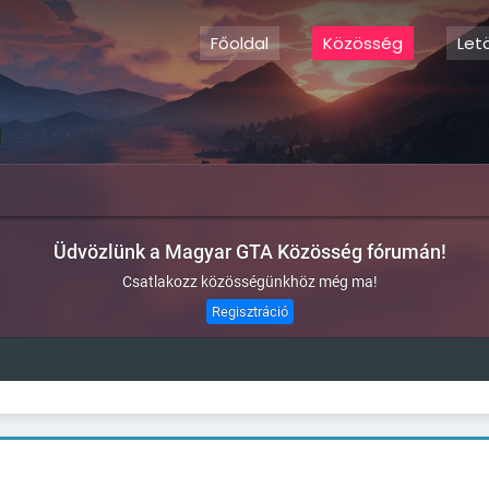
Főoldal
Közösség
Let
Üdvözlünk a Magyar GTA Közösség fórumán!
Csatlakozz közösségünkhöz még ma!
Regisztráció