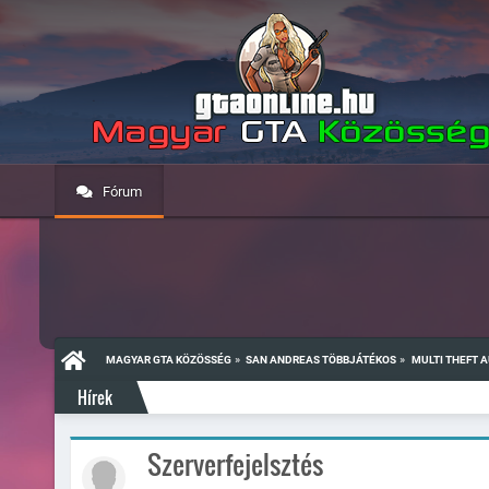
Fórum
»
»
MAGYAR GTA KÖZÖSSÉG
SAN ANDREAS TÖBBJÁTÉKOS
MULTI THEFT 
Hírek
Szerverfejelsztés