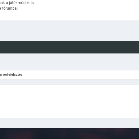
nak a játékmódok is.
a fórumba!
erverfejelsztés