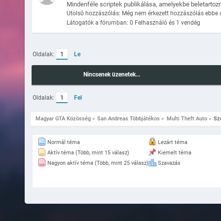
Mindenféle scriptek publikálása, amelyekbe beletartoz
Utolsó hozzászólás: Még nem érkezett hozzászólás ebbe 
Látogatók a fórumban: 0 Felhasználó és 1 vendég
Oldalak:
1
Le
Nincsenek üzenetek...
Oldalak:
1
Fel
Magyar GTA Közösség
»
San Andreas Többjátékos
»
Multi Theft Auto
»
Sz
Normál téma
Lezárt téma
Aktív téma (Több, mint 15 válasz)
Kiemelt téma
Nagyon aktív téma (Több, mint 25 válasz)
Szavazás