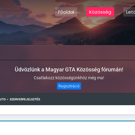
Főoldal
Közösség
Let
Üdvözlünk a Magyar GTA Közösség fórumán!
Csatlakozz közösségünkhöz még ma!
Regisztráció
»
AUTO
SZERVERFEJELSZTÉS