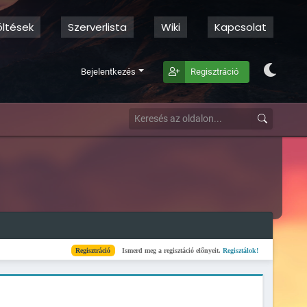
öltések
Szerverlista
Wiki
Kapcsolat
Bejelentkezés
Regisztráció
Regisztráció
Ismerd meg a regisztáció előnyeit.
Regisztálok!
Kész
Elkészült