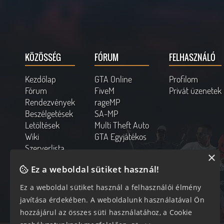
KÖZÖSSÉG
FÓRUM
FELHASZNÁLÓ
Kezdőlap
GTA Online
Profilom
Fórum
FiveM
Privát üzenetek
Rendezvények
rageMP
Beszélgetések
SA-MP
Letöltések
Multi Theft Auto
Wiki
GTA Egyjátékos
Szerverlista
×
Kapcsolat
Ez a weboldal sütiket használ!
Online felhasználók
Ez a weboldal sütiket használ a felhasználói élmény
343 vendég, 0 tag
javítása érdekében. A weboldalunk használatával Ön
hozzájárul az összes süti használatához, a Cookie