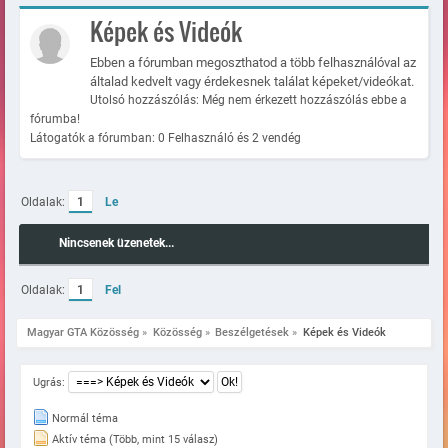
Képek és Videók
Ebben a fórumban megoszthatod a több felhasználóval az
általad kedvelt vagy érdekesnek találat képeket/videókat.
Utolsó hozzászólás: Még nem érkezett hozzászólás ebbe a
fórumba!
Látogatók a fórumban: 0 Felhasználó és 2 vendég
Oldalak:
1
Le
Nincsenek üzenetek...
Oldalak:
1
Fel
Magyar GTA Közösség
»
Közösség
»
Beszélgetések
»
Képek és Videók
Ugrás:
Normál téma
Aktív téma (Több, mint 15 válasz)