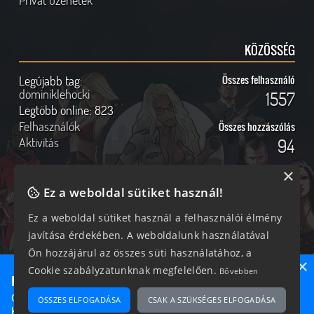
Privát üzenetek
KÖZÖSSÉG
Legújabb tag:
Összes felhasználó
dominiklehocki
1557
Legtöbb online:
823
Felhasználók
Összes hozzászólás
Aktivitás
94
×
Ez a weboldal sütiket használ!
Online felhasználók
Kövess Minket!
Ez a weboldal sütiket használ a felhasználói élmény
javítása érdekében. A weboldalunk használatával
272 vendég, 0 tag
Ön hozzájárul az összes süti használatához, a
×
Cookie szabályzatunknak megfelelően.
Bővebben
Ne maradj le semmiről!
Csatlakozz most hozzánk, hogy megtudd, milyen egy igazi
ÖSSZES ELFOGADÁSA
CSAK A SZÜKSÉGES ELFOGADÁSA
2026 © Magyar GTA Közösség
közösséghez tartozni!