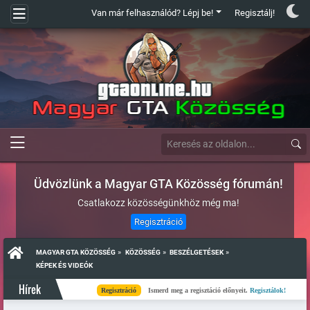
Van már felhasználód? Lépj be!
Regisztálj!
Üdvözlünk a Magyar GTA Közösség fórumán!
Csatlakozz közösségünkhöz még ma!
Regisztráció
»
»
»
MAGYAR GTA KÖZÖSSÉG
KÖZÖSSÉG
BESZÉLGETÉSEK
KÉPEK ÉS VIDEÓK
Hírek
Regisztráció
Ismerd meg a regisztáció előnyeit.
Regisztálok!
Kés