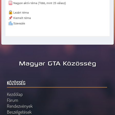
Nagyon aktív téma (Több, mint 25 válasz)
Lezárt téma
Kiemelt téma
Szavazás
Magyar GTA Közösség
KÖZÖSSÉG
Kezdőlap
Fórum
Rendezvények
Beszélgetések