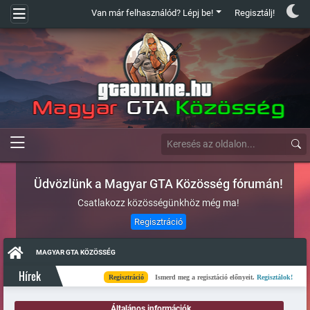
Van már felhasználód? Lépj be!
Regisztálj!
Üdvözlünk a Magyar GTA Közösség fórumán!
Csatlakozz közösségünkhöz még ma!
Regisztráció
MAGYAR GTA KÖZÖSSÉG
Hírek
Regisztráció
Ismerd meg a regisztáció előnyeit.
Regisztálok!
K
Általános információk