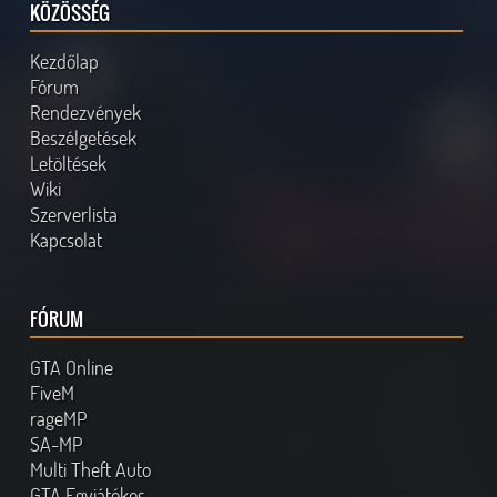
KÖZÖSSÉG
Kezdőlap
Fórum
Rendezvények
Beszélgetések
Letöltések
Wiki
Szerverlista
Kapcsolat
FÓRUM
GTA Online
FiveM
rageMP
SA-MP
Multi Theft Auto
GTA Egyjátékos