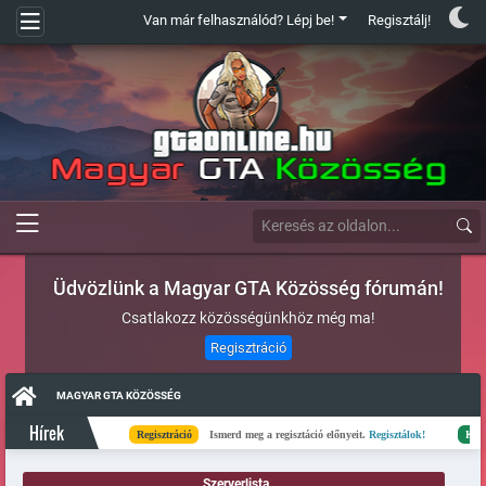
Van már felhasználód? Lépj be!
Regisztálj!
Üdvözlünk a Magyar GTA Közösség fórumán!
Csatlakozz közösségünkhöz még ma!
Regisztráció
MAGYAR GTA KÖZÖSSÉG
Hírek
Regisztráció
Ismerd meg a regisztáció előnyeit.
Regisztálok!
Kész
E
Szerverlista