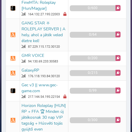
FineMTA: Roleplay
[Hun/Magyar]
0/600
164.132.27.195:22003
GANG STAR ⛧
ROLEPLAY SERVER | A
hely, ahol a játék veled
0/64
életre kel!
87.229.115.172:30120
GMR VOICE
0/200
94.130.69.233:30583
GalaxyRP
0/215
176.118.193.84:30120
Gec v3 || www.gec-
game.com
0/99
217.144.54.195:22154
Horizon Roleplay [HUN]
RP + FFA 🏆 Minden új
játékosnak 30 nap VIP
0/300
tagság + Húsvéti tojás
gyüjtő even