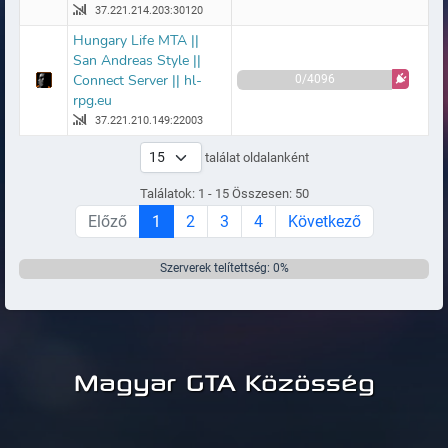
37.221.214.203:30120
Hungary Life MTA ||
San Andreas Style ||
Connect Server || hl-
0/4096
rpg.eu
37.221.210.149:22003
találat oldalanként
Találatok: 1 - 15 Összesen: 50
Előző
1
2
3
4
Következő
Szerverek telítettség: 0%
Magyar GTA Közösség