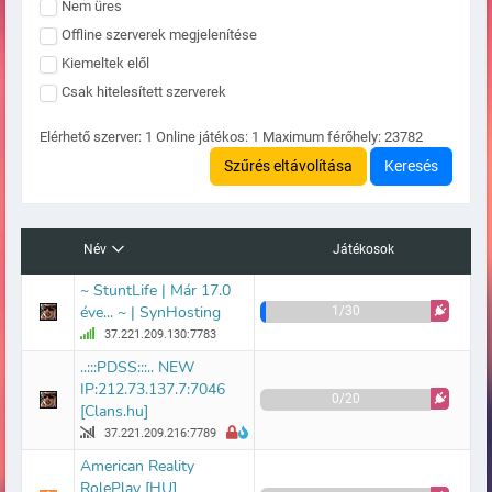
Nem üres
Offline szerverek megjelenítése
Kiemeltek elől
Csak hitelesített szerverek
Elérhető szerver:
1
Online játékos:
1
Maximum férőhely:
23782
Szűrés eltávolítása
Keresés
Név
Játékosok
~ StuntLife | Már 17.0
éve... ~ | SynHosting
1/30
37.221.209.130:7783
..:::PDSS:::.. NEW
IP:212.73.137.7:7046
0/20
[Clans.hu]
37.221.209.216:7789
American Reality
RolePlay [HU]