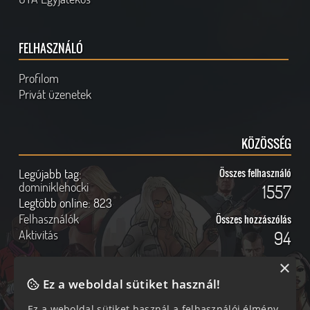
FELHASZNÁLÓ
Profilom
Privát üzenetek
KÖZÖSSÉG
Legújabb tag:
Összes felhasználó
dominiklehocki
1557
Legtöbb online:
823
Felhasználók
Összes hozzászólás
Aktivitás
94
×
Ez a weboldal sütiket használ!
Ez a weboldal sütiket használ a felhasználói élmény