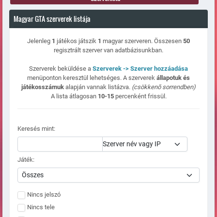
Magyar GTA szerverek listája
Jelenleg
1
játékos játszik
1
magyar szerveren. Összesen
50
regisztrált szerver van adatbázisunkban.
Szerverek beküldése a
Szerverek -> Szerver hozzáadása
menüponton keresztül lehetséges. A szerverek
állapotuk és
játékosszámuk
alapján vannak listázva.
(csökkenõ sorrendben)
A lista átlagosan
10-15
percenként frissül.
Keresés mint:
Játék:
Nincs jelszó
Nincs tele