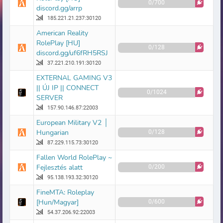
0/700
discord.gg/arrp
185.221.21.237:30120
American Reality
RolePlay [HU]
0/128
discord.gg/uf6fRH5RSJ
37.221.210.191:30120
EXTERNAL GAMING V3
|| ÚJ IP || CONNECT
0/1024
SERVER
157.90.146.87:22003
European Military V2 │
Hungarian
0/128
87.229.115.73:30120
Fallen World RolePlay ~
Fejlesztés alatt
0/200
95.138.193.32:30120
FineMTA: Roleplay
[Hun/Magyar]
0/600
54.37.206.92:22003