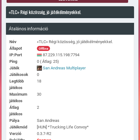
«TLC» Régi közösség, jó játékélményekkel.
Átalános információ
Név
«TLC» Régi közösség, jó játékélményekkel.
Állapot
Offline
IP:Port
87.229.115.198:7794
Ping
0 ( Átlag: 25)
Játék
San Andreas Multiplayer
Játékosok
0
Legtöbb
18
játékos
Maximum
30
játékos
Átlag
2
játékos
Pálya
San Andreas
Játékmód
[HUN] *Trucking Life Convoy*
Verzió
0.3.7-R2