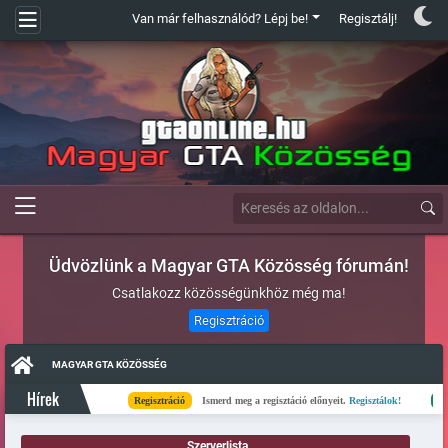
Van már felhasználód? Lépj be!
Regisztálj!
Üdvözlünk a Magyar GTA Közösség fórumán!
Csatlakozz közösségünkhöz még ma!
Regisztráció
MAGYAR GTA KÖZÖSSÉG
Hírek
Regisztráció
Ismerd meg a regisztáció előnyeit.
Regisztálok!
Kész
Szerverlista