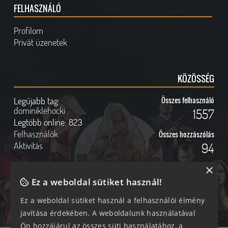
FELHASZNÁLÓ
Profilom
Privát üzenetek
KÖZÖSSÉG
Legújabb tag:
Összes felhasználó
dominiklehocki
1557
Legtöbb online:
823
Felhasználók
Összes hozzászólás
Aktivitás
94
×
Ez a weboldal sütiket használ!
Online felhasználók
Kövess Minket!
Ez a weboldal sütiket használ a felhasználói élmény
javítása érdekében. A weboldalunk használatával
284 vendég, 0 tag
Ön hozzájárul az összes süti használatához, a