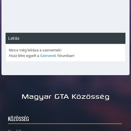
Leírás
Nincs még leírása a szervernek!
Hozz létre egyett a
Szerverek
fórumban!
Magyar GTA Közösség
KÖZÖSSÉG