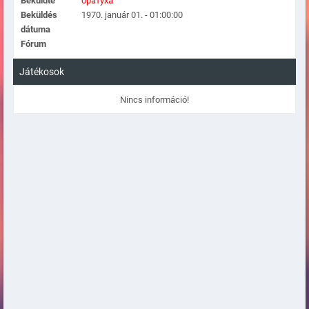
Beküldte
братуха
Beküldés
1970. január 01. - 01:00:00
dátuma
Fórum
Játékosok
Nincs információ!