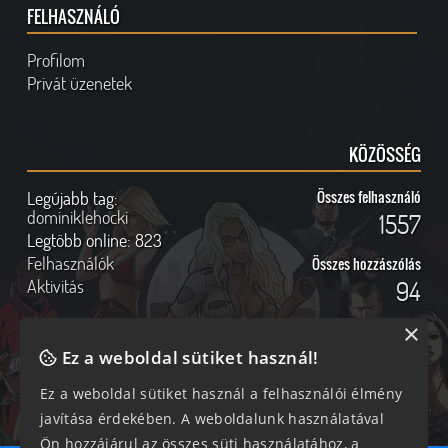
FELHASZNÁLÓ
Profilom
Privát üzenetek
KÖZÖSSÉG
Legújabb tag:
Összes felhasználó
dominiklehocki
1557
Legtöbb online:
823
Felhasználók
Összes hozzászólás
Aktivitás
94
×
Ez a weboldal sütiket használ!
Online felhasználók
Kövess Minket!
Ez a weboldal sütiket használ a felhasználói élmény
javítása érdekében. A weboldalunk használatával
361 vendég, 0 tag
Ön hozzájárul az összes süti használatához, a