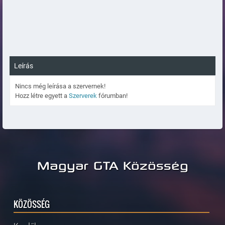
Leírás
Nincs még leírása a szervernek!
Hozz létre egyett a
Szerverek
fórumban!
Magyar GTA Közösség
KÖZÖSSÉG