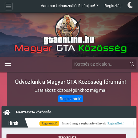
Van már felhasználód? Lépj be!
Regisztálj!
Üdvözlünk a Magyar GTA Közösség fórumán!
Csatlakozz közösségünkhöz még ma!
Regisztráció
MAGYAR GTA KÖZÖSSÉG
Hírek
Regisztráció
Ismerd meg a regisztáció előnyeit.
Regisztálok!
Kész
Szerverlista