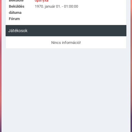
Beküldte
братуха
Beküldés
1970. január 01. - 01:00:00
dátuma
Fórum
Játékosok
Nincs információ!