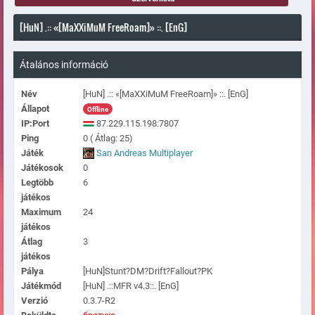
[HuN] .:: «[MaXXiMuM FreeRoam]» ::. [EnG]
Átalános információ
Név
[HuN] .:: «[MaXXiMuM FreeRoam]» ::. [EnG]
Állapot
Offline
IP:Port
87.229.115.198:7807
Ping
0 ( Átlag: 25)
Játék
San Andreas Multiplayer
Játékosok
0
Legtöbb
6
játékos
Maximum
24
játékos
Átlag
3
játékos
Pálya
[HuN]Stunt?DM?Drift?Fallout?PK
Játékmód
[HuN] .::MFR v4.3::. [EnG]
Verzió
0.3.7-R2