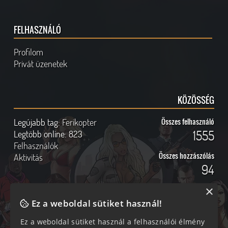
FELHASZNÁLÓ
Profilom
Privát üzenetek
KÖZÖSSÉG
Legújabb tag:
Ferikopter
Összes felhasználó
1555
Legtöbb online:
823
Felhasználók
Összes hozzászólás
Aktivitás
94
×
Ez a weboldal sütiket használ!
Online felhasználók
Kövess Minket!
Ez a weboldal sütiket használ a felhasználói élmény