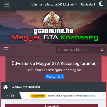
Van már felhasználód? Lépj be!
Regisztálj!
Üdvözlünk a Magyar GTA Közösség fórumán!
Csatlakozz közösségünkhöz még ma!
Regisztráció
MAGYAR GTA KÖZÖSSÉG
Hírek
Regisztráció
Ismerd meg a regisztáció előnyeit.
Regisztálok!
Kész
Szerverlista