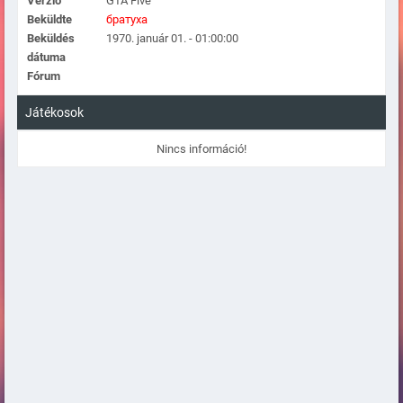
Verzió
GTA Five
Beküldte
братуха
Beküldés
1970. január 01. - 01:00:00
dátuma
Fórum
Játékosok
Nincs információ!