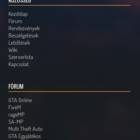
KÖZÖSSÉG
Kezdőlap
Fórum
Rendezvények
Beszélgetések
Letöltések
Wiki
Szerverlista
Kapcsolat
FÓRUM
GTA Online
FiveM
rageMP
SA-MP
Multi Theft Auto
GTA Egyjátékos