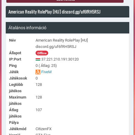
American Reality RolePlay [HU] discord.gg/uf6fRH5RSJ
Átalános információ
Név
American Reality RolePlay [HU]
discord.gg/uf6fRH5RSJ
Állapot
Offline
IP:Port
37.221.210.191:30120
Ping
0 ( Átlag: 25)
Játék
FiveM
Játékosok
0
Legtöbb
128
játékos
Maximum
128
játékos
Átlag
107
játékos
Pálya
Játékmód
CitizenFX