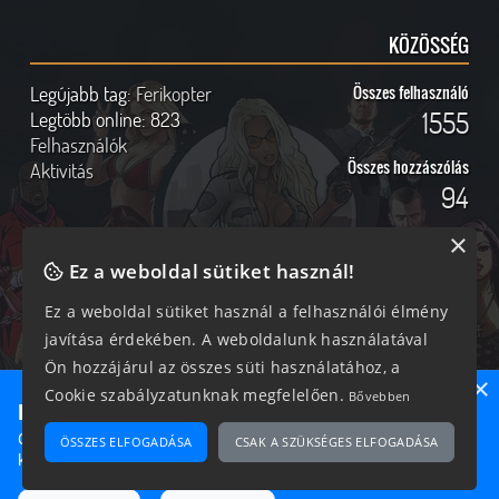
KÖZÖSSÉG
Legújabb tag:
Ferikopter
Összes felhasználó
1555
Legtöbb online:
823
Felhasználók
Összes hozzászólás
Aktivitás
94
×
Ez a weboldal sütiket használ!
Online felhasználók
Kövess Minket!
Ez a weboldal sütiket használ a felhasználói élmény
javítása érdekében. A weboldalunk használatával
353 vendég, 0 tag
Ön hozzájárul az összes süti használatához, a
×
Cookie szabályzatunknak megfelelően.
Bővebben
Ne maradj le semmiről!
Csatlakozz most hozzánk, hogy megtudd, milyen egy igazi
ÖSSZES ELFOGADÁSA
CSAK A SZÜKSÉGES ELFOGADÁSA
2026 © Magyar GTA Közösség
közösséghez tartozni!
A weboldalon található anyagok kizárólag a GTAOnline.hu