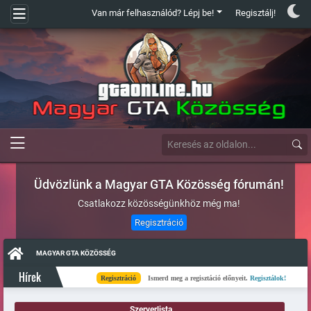
Van már felhasználód? Lépj be!
Regisztálj!
Üdvözlünk a Magyar GTA Közösség fórumán!
Csatlakozz közösségünkhöz még ma!
Regisztráció
MAGYAR GTA KÖZÖSSÉG
Hírek
Regisztráció
Ismerd meg a regisztáció előnyeit.
Regisztálok!
Kés
Szerverlista