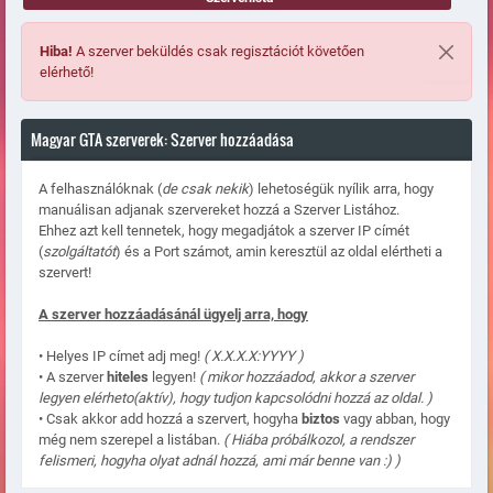
Hiba!
A szerver beküldés csak regisztációt követően
elérhető!
Magyar GTA szerverek: Szerver hozzáadása
A felhasználóknak (
de csak nekik
) lehetoségük nyílik arra, hogy
manuálisan adjanak szervereket hozzá a Szerver Listához.
Ehhez azt kell tennetek, hogy megadjátok a szerver IP címét
(
szolgáltatót
) és a Port számot, amin keresztül az oldal elértheti a
szervert!
A szerver hozzáadásánál ügyelj arra, hogy
• Helyes IP címet adj meg!
( X.X.X.X:YYYY )
• A szerver
hiteles
legyen!
( mikor hozzáadod, akkor a szerver
legyen elérheto(aktív), hogy tudjon kapcsolódni hozzá az oldal. )
• Csak akkor add hozzá a szervert, hogyha
biztos
vagy abban, hogy
még nem szerepel a listában.
( Hiába próbálkozol, a rendszer
felismeri, hogyha olyat adnál hozzá, ami már benne van :) )