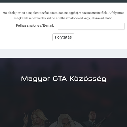
Ha elfelejtetted a bejelentkezési adataidat, ne aggódj, visszaszerezhetőek. A folyamat
megkezdéséhez kérlek írd be a felhasználóneved vagy jelszavad alább.
Felhasználónév/E-mail:
Magyar GTA Közösség