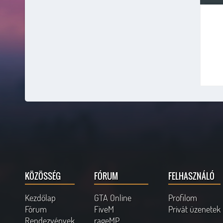
KÖZÖSSÉG
FÓRUM
FELHASZNÁLÓ
Kezdőlap
GTA Online
Profilom
Fórum
FiveM
Privát üzenetek
Rendezvények
rageMP