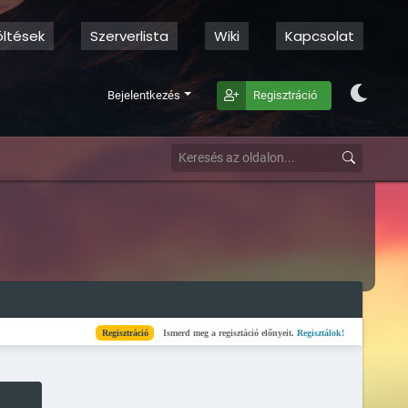
öltések
Szerverlista
Wiki
Kapcsolat
Bejelentkezés
Regisztráció
Regisztráció
Ismerd meg a regisztáció előnyeit.
Regisztálok!
Kész
Elkészül