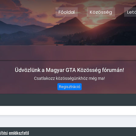
Főoldal
Közösség
Let
Üdvözlünk a Magyar GTA Közösség fórumán!
Csatlakozz közösségünkhöz még ma!
Regisztráció
sítési emlékeztető