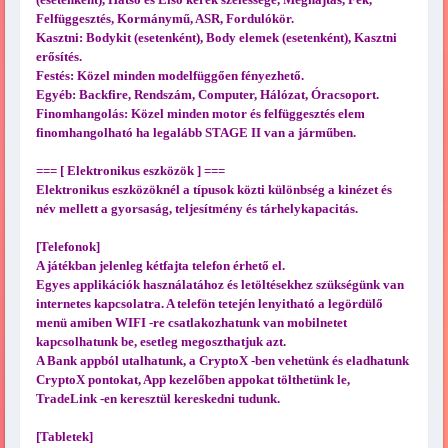
Felfüggesztés, Kormánymű, ASR, Fordulókör.
Kasztni: Bodykit (esetenként), Body elemek (esetenként), Kasztni
erősítés.
Festés: Közel minden modelfüggően fényezhető.
Egyéb: Backfire, Rendszám, Computer, Hálózat, Óracsoport.
Finomhangolás: Közel minden motor és felfüggesztés elem
finomhangolható ha legalább STAGE II van a járműben.
=== [ Elektronikus eszközök ] ===
Elektronikus eszközöknél a típusok közti különbség a kinézet és
név mellett a gyorsaság, teljesítmény és tárhelykapacitás.
[Telefonok]
A játékban jelenleg kétfajta telefon érhető el.
Egyes applikációk használatához és letöltésekhez szükségünk van
internetes kapcsolatra. A telefön tetején lenyitható a legördülő
menü amiben WIFI -re csatlakozhatunk van mobilnetet
kapcsolhatunk be, esetleg megoszthatjuk azt.
A Bank appból utalhatunk, a CryptoX -ben vehetünk és eladhatunk
CryptoX pontokat, App kezelőben appokat tölthetünk le,
TradeLink -en keresztül kereskedni tudunk.
[Tabletek]