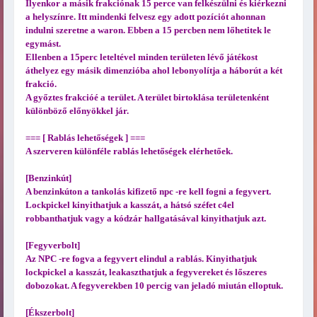
Ilyenkor a másik frakciónak 15 perce van felkészülni és kiérkezni
a helyszínre. Itt mindenki felvesz egy adott pozíciót ahonnan
indulni szeretne a waron. Ebben a 15 percben nem lőhetitek le
egymást.
Ellenben a 15perc leteltével minden területen lévő játékost
áthelyez egy másik dimenzióba ahol lebonyolítja a háborút a két
frakció.
A győztes frakcióé a terület. A terület birtoklása területenként
különböző előnyökkel jár.
=== [ Rablás lehetőségek ] ===
A szerveren különféle rablás lehetőségek elérhetőek.
[Benzinkút]
A benzinkúton a tankolás kifizető npc -re kell fogni a fegyvert.
Lockpickel kinyithatjuk a kasszát, a hátsó széfet c4el
robbanthatjuk vagy a kódzár hallgatásával kinyithatjuk azt.
[Fegyverbolt]
Az NPC -re fogva a fegyvert elindul a rablás. Kinyithatjuk
lockpickel a kasszát, leakaszthatjuk a fegyvereket és lőszeres
dobozokat. A fegyverekben 10 percig van jeladó miután elloptuk.
[Ékszerbolt]