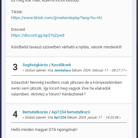
És még sok más, ezekről kicsit később.
Tiktok:
https://www.tiktok.com/@metaroleplay?lang=hu-HU
Discord:
https://discord.gg/Ap37rjZpw8
Körülbelül tavaszi szünetben várható a nyitás, várunk mindenkit!
3
Segítségkérés
/
Kezdőknek
« Utolsó üzenet: írta
Jambalaya
Dátum
2024. február 17. - 08:27:17
»
Sziasztok! Nemrég kezdtem csak játszani de a környezetemben
senki sem játszik, így kicsit meg vagyok lőve ha elakadok
valamiben. Aktivtez a fórum? Kérdezhetek?
4
Bemutatkozás
/
Api1234 bemutatkozó
« Utolsó üzenet: írta
Api1234
Dátum
2024. január 17. - 14:23:08
»
Helló minden magyar GTA rajongónak!