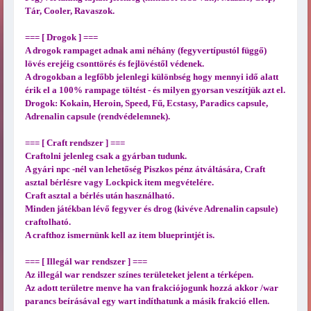
Tár, Cooler, Ravaszok.
=== [ Drogok ] ===
A drogok rampaget adnak ami néhány (fegyvertípustól függő)
lövés erejéig csonttörés és fejlövéstől védenek.
A drogokban a legfőbb jelenlegi különbség hogy mennyi idő alatt
érik el a 100% rampage töltést - és milyen gyorsan veszítjük azt el.
Drogok: Kokain, Heroin, Speed, Fű, Ecstasy, Paradics capsule,
Adrenalin capsule (rendvédelemnek).
=== [ Craft rendszer ] ===
Craftolni jelenleg csak a gyárban tudunk.
A gyári npc -nél van lehetőség Piszkos pénz átváltására, Craft
asztal bérlésre vagy Lockpick item megvételére.
Craft asztal a bérlés után használható.
Minden játékban lévő fegyver és drog (kivéve Adrenalin capsule)
craftolható.
A crafthoz ismernünk kell az item blueprintjét is.
=== [ Illegál war rendszer ] ===
Az illegál war rendszer színes területeket jelent a térképen.
Az adott területre menve ha van frakciójogunk hozzá akkor /war
parancs beírásával egy wart indíthatunk a másik frakció ellen.