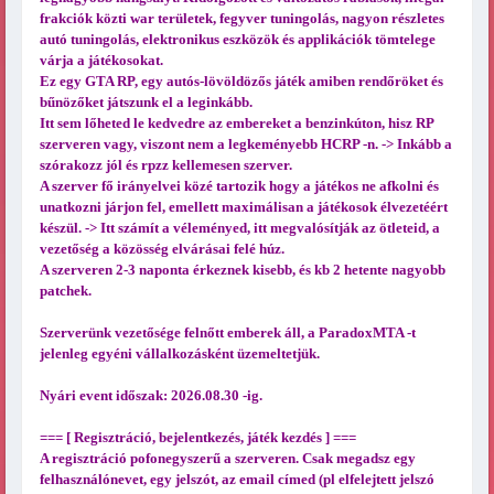
frakciók közti war területek, fegyver tuningolás, nagyon részletes
autó tuningolás, elektronikus eszközök és applikációk tömtelege
várja a játékosokat.
Ez egy GTA RP, egy autós-lövöldözős játék amiben rendőröket és
bűnözőket játszunk el a leginkább.
Itt sem lőheted le kedvedre az embereket a benzinkúton, hisz RP
szerveren vagy, viszont nem a legkeményebb HCRP -n. -> Inkább a
szórakozz jól és rpzz kellemesen szerver.
A szerver fő irányelvei közé tartozik hogy a játékos ne afkolni és
unatkozni járjon fel, emellett maximálisan a játékosok élvezetéért
készül. -> Itt számít a véleményed, itt megvalósítják az ötleteid, a
vezetőség a közösség elvárásai felé húz.
A szerveren 2-3 naponta érkeznek kisebb, és kb 2 hetente nagyobb
patchek.
Szerverünk vezetősége felnőtt emberek áll, a ParadoxMTA -t
jelenleg egyéni vállalkozásként üzemeltetjük.
Nyári event időszak: 2026.08.30 -ig.
=== [ Regisztráció, bejelentkezés, játék kezdés ] ===
A regisztráció pofonegyszerű a szerveren. Csak megadsz egy
felhasználónevet, egy jelszót, az email címed (pl elfelejtett jelszó