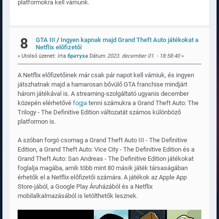
platformokra kell várnunk.
8
GTA III
/
Ingyen kapnak majd Grand Theft Auto játékokat a
Netflix előfizetői
« Utolsó üzenet: írta
братуха
Dátum
2023. december 01. - 18:58:40
»
A Netflix előfizetőinek már csak pár napot kell várniuk, és ingyen
játszhatnak majd a hamarosan bővülő GTA franchise mindjárt
három játékával is. A streaming-szolgáltató ugyanis december
közepén elérhetővé
fogja
tenni számukra a Grand Theft Auto: The
Trilogy - The Definitive Edition változatát számos különböző
platformon is.
A szóban forgó csomag a Grand Theft Auto III - The Definitive
Edition, a Grand Theft Auto: Vice City - The Definitive Edition és a
Grand Theft Auto: San Andreas - The Definitive Edition játékokat
foglalja magába, amik több mint 80 másik játék társaságában
érhetők el a Netflix előfizetői számára. A játékok az Apple App
Store-jából, a Google Play Áruházából és a Netflix
mobilalkalmazásából is letölthetők lesznek.