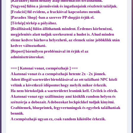
[Karakter] fülön néhány alap információt olvashatunk.
[Vagyon] fülön a járműveink és ingatlanjaink részleteit találjuk.
[Frakció] fül evidens, a frackióval kapcsolatos menük.
[Paradox Shop] -ban a szerver PP shopját érjük el.
[Térkép] térkép a pályához.
[Beállítások] fülön állíthatunk mindent. Érdemes körbenézni,
megjelenítés alatt tudjuk szerkeszteni a hudot is. A hud minden
eleme kedvre bárhova helyezhető, az elemek színe jobbklikk után
kedvre változtatható.
[Report] bármilyen problémával itt érjük el az
adminisztrátorokat.
=== [ Katonai vonat, csempészhajó ] ===
A katonai vonat és a csempészhajó hetente 2x - 2x jönnek.
Adott illegál warterület birtoklásával az ott található NPC közli
velünk a következő időpontot hogy melyik mikor érkezik.
Ha nem birtokoljuk a warterületet lesnünk kell. Civilek is elérik.
A katonai vonat egy szállítmány ami kisiklik random helyen és
szétszórja a dobozait. A dobozokat lockpickkel tudjuk kinyitni.
Craftitemek, blueprintek, fegyvertuningok és egyebek találhatóak
bennük.
A csempészhajó ugyan ez, csak random kikötőbe érkezik.