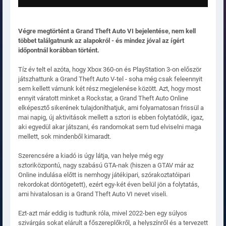
Végre megtörtént a Grand Theft Auto VI bejelentése, nem kell
többet találgatnunk az alapokról - és mindez jóval az ígért
időpontnál korábban történt.
Tíz év telt el azóta, hogy Xbox 360-on és PlayStation 3-on először
játszhattunk a Grand Theft Auto V-tel - soha még csak feleennyit
sem kellett várnunk két rész megjelenése között. Azt, hogy most
ennyit váratott minket a Rockstar, a Grand Theft Auto Online
elképesztő sikerének tulajdoníthatjuk, ami folyamatosan frissül a
mai napig, új aktivitások mellett a sztori is ebben folytatódik, igaz,
aki egyedül akar játszani, és randomokat sem tud elviselni maga
mellett, sok mindenből kimaradt.
Szerencsére a kiadó is úgy látja, van helye még egy
sztoriközpontú, nagy szabású GTA-nak (hiszen a GTAV már az
Online indulása előtt is nemhogy játékipari, szórakoztatóipari
rekordokat döntögetett), ezért egy-két éven belül jön a folytatás,
ami hivatalosan is a Grand Theft Auto VI nevet viseli.
Ezt-azt már eddig is tudtunk róla, mivel 2022-ben egy súlyos
szivárgás sokat elárult a főszereplőkről, a helyszínről és a tervezett