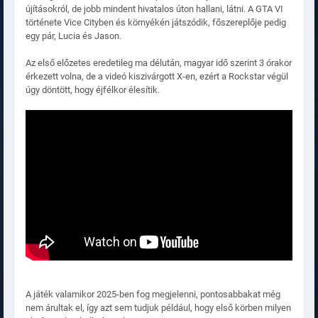
újításokról, de jobb mindent hivatalos úton hallani, látni. A GTA VI
története Vice Cityben és környékén játszódik, főszereplője pedig
egy pár, Lucia és Jason.
Az első előzetes eredetileg ma délután, magyar idő szerint 3 órakor
érkezett volna, de a videó kiszivárgott X-en, ezért a Rockstar végül
úgy döntött, hogy éjfélkor élesítik.
A játék valamikor 2025-ben fog megjelenni, pontosabbakat még
nem árultak el, így azt sem tudjuk például, hogy első körben milyen