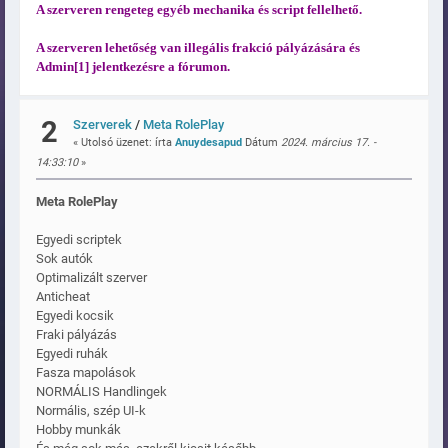
A szerveren rengeteg egyéb mechanika és script fellelhető.
A szerveren lehetőség van illegális frakció pályázására és
Admin[1] jelentkezésre a fórumon.
2
Szerverek
/
Meta RolePlay
« Utolsó üzenet: írta
Anuydesapud
Dátum
2024. március 17. -
14:33:10
»
Meta RolePlay
Egyedi scriptek
Sok autók
Optimalizált szerver
Anticheat
Egyedi kocsik
Fraki pályázás
Egyedi ruhák
Fasza mapolások
NORMÁLIS Handlingek
Normális, szép UI-k
Hobby munkák