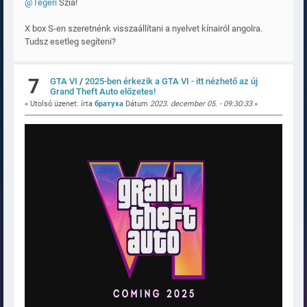
@Tégeri
Szia!
X box S-en szeretnénk visszaállítani a nyelvet kínairól angolra.
Tudsz esetleg segíteni?
7
GTA VI
/
2025-ben érkezik a GTA VI - itt nézhető az új
Grand Theft Auto előzetes!
« Utolsó üzenet: írta
братуха
Dátum
2023. december 05. - 09:30:33
»