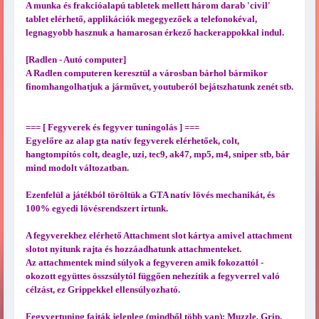
A munka és frakcióalapú tabletek mellett három darab 'civil'
tablet elérhető, applikációk megegyezőek a telefonokéval,
legnagyobb hasznuk a hamarosan érkező hackerappokkal indul.
[Radlen - Autó computer]
A Radlen computeren keresztül a városban bárhol bármikor
finomhangolhatjuk a járművet, youtuberól bejátszhatunk zenét stb.
=== [ Fegyverek és fegyver tuningolás ] ===
Egyelőre az alap gta natív fegyverek elérhetőek, colt,
hangtompítós colt, deagle, uzi, tec9, ak47, mp5, m4, sniper stb, bár
mind modolt változatban.
Ezenfelül a játékból töröltük a GTA natív lövés mechanikát, és
100% egyedi lövésrendszert írtunk.
A fegyverekhez elérhető Attachment slot kártya amivel attachment
slotot nyitunk rajta és hozzáadhatunk attachmenteket.
Az attachmentek mind súlyok a fegyveren amik fokozattól -
okozott együttes összsúlytól függően nehezítik a fegyverrel való
célzást, ez Grippekkel ellensúlyozható.
Fegyvertuning fajták jelenleg (mindből több van): Muzzle, Grip,