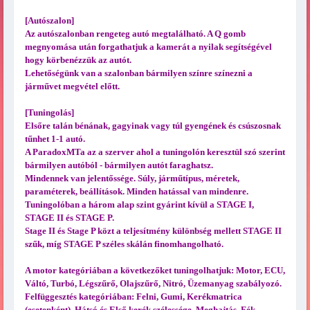
[Autószalon]
Az autószalonban rengeteg autó megtalálható. A Q gomb
megnyomása után forgathatjuk a kamerát a nyilak segítségével
hogy körbenézzük az autót.
Lehetőségünk van a szalonban bármilyen színre színezni a
járművet megvétel előtt.
[Tuningolás]
Elsőre talán bénának, gagyinak vagy túl gyengének és csúszosnak
tűnhet 1-1 autó.
A ParadoxMTa az a szerver ahol a tuningolón keresztül szó szerint
bármilyen autóból - bármilyen autót faraghatsz.
Mindennek van jelentőssége. Súly, járműtípus, méretek,
paraméterek, beállítások. Minden hatással van mindenre.
Tuningolóban a három alap szint gyárint kívül a STAGE I,
STAGE II és STAGE P.
Stage II és Stage P közt a teljesítmény különbség mellett STAGE II
szűk, míg STAGE P széles skálán finomhangolható.
A motor kategóriában a következőket tuningolhatjuk: Motor, ECU,
Váltó, Turbó, Légszűrő, Olajszűrő, Nitró, Üzemanyag szabályozó.
Felfüggesztés kategóriában: Felni, Gumi, Kerékmatrica
(esetenként), Hátsó és Első kerék szélessége, Meghajtás, Fék,