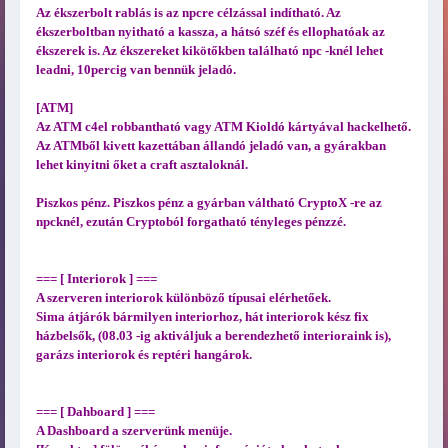
Az ékszerbolt rablás is az npcre célzással indítható. Az
ékszerboltban nyitható a kassza, a hátsó széf és ellophatóak az
ékszerek is. Az ékszereket kikötőkben található npc -knél lehet
leadni, 10percig van bennük jeladó.
[ATM]
Az ATM c4el robbantható vagy ATM Kioldó kártyával hackelhető.
Az ATMből kivett kazettában állandó jeladó van, a gyárakban
lehet kinyitni őket a craft asztaloknál.
Piszkos pénz. Piszkos pénz a gyárban váltható CryptoX -re az
npcknél, ezután Cryptoból forgatható tényleges pénzzé.
=== [ Interiorok ] ===
A szerveren interiorok különböző típusai elérhetőek.
Sima átjárók bármilyen interiorhoz, hát interiorok kész fix
házbelsők, (08.03 -ig aktiváljuk a berendezhető interioraink is),
garázs interiorok és reptéri hangárok.
=== [ Dahboard ] ===
A Dashboard a szerverünk menüje.