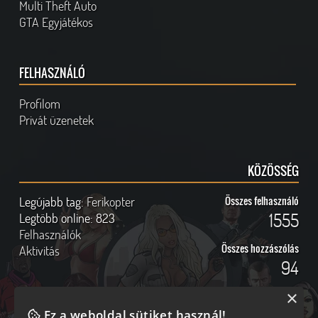
Multi Theft Auto
GTA Egyjátékos
FELHASZNÁLÓ
Profilom
Privát üzenetek
KÖZÖSSÉG
Legújabb tag:
Ferikopter
Összes felhasználó
1555
Legtöbb online:
823
Felhasználók
Összes hozzászólás
Aktivitás
94
×
Ez a weboldal sütiket használ!