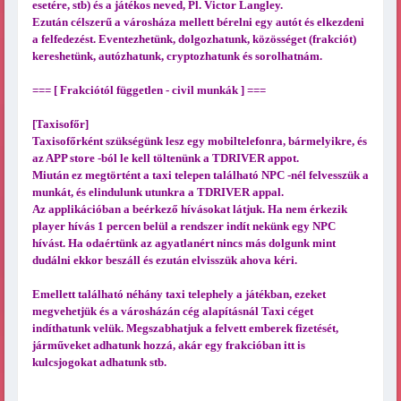
esetére, stb) és a játékos neved, Pl. Victor Langley.
Ezután célszerű a városháza mellett bérelni egy autót és elkezdeni
a felfedezést. Eventezhetünk, dolgozhatunk, közösséget (frakciót)
kereshetünk, autózhatunk, cryptozhatunk és sorolhatnám.
=== [ Frakciótól független - civil munkák ] ===
[Taxisofőr]
Taxisofőrként szükségünk lesz egy mobiltelefonra, bármelyikre, és
az APP store -ból le kell töltenünk a TDRIVER appot.
Miután ez megtörtént a taxi telepen található NPC -nél felvesszük a
munkát, és elindulunk utunkra a TDRIVER appal.
Az applikációban a beérkező hívásokat látjuk. Ha nem érkezik
player hívás 1 percen belül a rendszer indít nekünk egy NPC
hívást. Ha odaértünk az agyatlanért nincs más dolgunk mint
dudálni ekkor beszáll és ezután elvisszük ahova kéri.
Emellett található néhány taxi telephely a játékban, ezeket
megvehetjük és a városházán cég alapításnál Taxi céget
indíthatunk velük. Megszabhatjuk a felvett emberek fizetését,
járműveket adhatunk hozzá, akár egy frakcióban itt is
kulcsjogokat adhatunk stb.