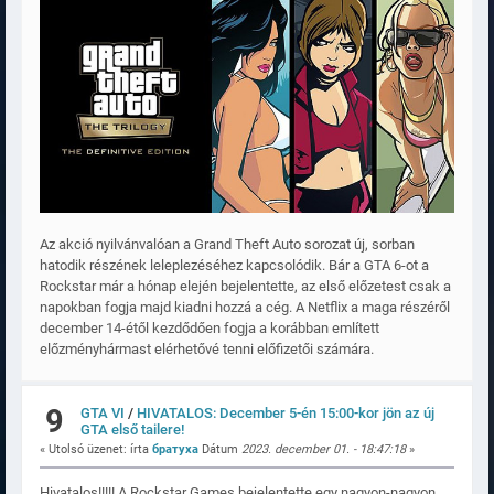
Az akció nyilvánvalóan a Grand Theft Auto sorozat új, sorban
hatodik részének leleplezéséhez kapcsolódik. Bár a GTA 6-ot a
Rockstar már a hónap elején bejelentette, az első előzetest csak a
napokban fogja majd kiadni hozzá a cég. A Netflix a maga részéről
december 14-étől kezdődően fogja a korábban említett
előzményhármast elérhetővé tenni előfizetői számára.
9
GTA VI
/
HIVATALOS: December 5-én 15:00-kor jön az új
GTA első tailere!
« Utolsó üzenet: írta
братуха
Dátum
2023. december 01. - 18:47:18
»
Hivatalos!!!!! A Rockstar Games bejelentette egy nagyon-nagyon