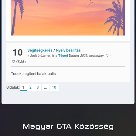
10
Segítségkérés
/
Nyelv beállítás
« Utolsó üzenet: írta
Tégeri
Dátum
2023. november 11. -
17:45:35
»
Tudok segíteni ha aktuális
Oldalak:
1
2
3
...
10
Magyar GTA Közösség