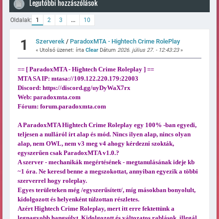
Legutóbbi hozzászólások
Oldalak:
1
2
3
...
10
1
Szerverek
/
ParadoxMTA - Hightech Crime RolePlay
« Utolsó üzenet: írta
Clear
Dátum
2026. július 27. - 12:43:23
»
== [ ParadoxMTA - Hightech Crime Roleplay ] ==
MTA SA IP: mtasa://109.122.220.179:22003
Discord:
https://discord.gg/uyDyWaX7rx
Web: paradoxmta.com
Fórum: forum.paradoxmta.com
A ParadoxMTA Hightech Crime Roleplay egy 100% -ban egyedi,
teljesen a nulláról írt alap és mód. Nincs ilyen alap, nincs olyan
alap, nem OWL, nem v3 meg v4 ahogy kérdezni szokták,
egyszerűen csak ParadoxMTA v1.0.?
A szerver - mechanikák megértésének - megtanulásának ideje kb
~1 óra. Ne keresd benne a megszokottat, annyiban egyezik a többi
szerverrel hogy roleplay.
Egyes területeken még /egyszerűsített/, míg másokban bonyolult,
kidolgozott és helyenként túlzottan részletes.
Azért Hightech Crime Roleplay, mert itt erre fektettünk a
legnagyobb hangsúlyt. Kidolgozott és változatos rablások, illegál