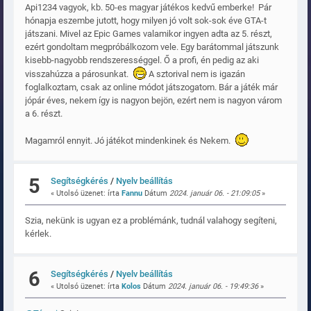
Api1234 vagyok, kb. 50-es magyar játékos kedvű emberke! Pár
hónapja eszembe jutott, hogy milyen jó volt sok-sok éve GTA-t
játszani. Mivel az Epic Games valamikor ingyen adta az 5. részt,
ezért gondoltam megpróbálkozom vele. Egy barátommal játszunk
kisebb-nagyobb rendszerességgel. Ő a profi, én pedig az aki
visszahúzza a párosunkat.
A sztorival nem is igazán
foglalkoztam, csak az online módot játszogatom. Bár a játék már
jópár éves, nekem így is nagyon bejön, ezért nem is nagyon várom
a 6. részt.
Magamról ennyit. Jó játékot mindenkinek és Nekem.
5
Segítségkérés
/
Nyelv beállítás
« Utolsó üzenet: írta
Fannu
Dátum
2024. január 06. - 21:09:05
»
Szia, nekünk is ugyan ez a problémánk, tudnál valahogy segíteni,
kérlek.
6
Segítségkérés
/
Nyelv beállítás
« Utolsó üzenet: írta
Kolos
Dátum
2024. január 06. - 19:49:36
»