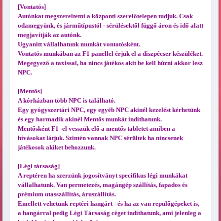
[Vontatós]
Autónkat megszereltetni a központi szerelőtelepen tudjuk. Csak
odamegyünk, és járműtípustól - sérülésektől függő áron és idő alatt
megjavítják az autónk.
Ugyanitt vállalhatunk munkát vontatósként.
Vontatós munkában az F1 panellel érjük el a diszpécser készüléket.
Megegyező a taxissal, ha nincs játékos akit be kell húzni akkor lesz
NPC.
[Mentős]
A kórházban több NPC is található.
Egy gyógyszertári NPC, egy egyéb NPC akinél kezelést kérhetünk
és egy harmadik akinél Mentős munkát indíthatunk.
Mentősként F1 -el vesszük elő a mentős tabletet amiben a
hívásokat látjuk. Szintén vannak NPC sérültek ha nincsenek
játékosok akiket behozzunk.
[Légi társaság]
A reptéren ha szerzünk jogosítványt specifikus légi munkákat
vállalhatunk. Van permetezés, magángép szállítás, fapados és
prémium utasszállítás, áruszállítás.
Emellett vehetünk reptéri hangárt - és ha az van repülőgépeket is,
a hangárral pedig Légi Társaság céget indíthatunk, ami jelenleg a