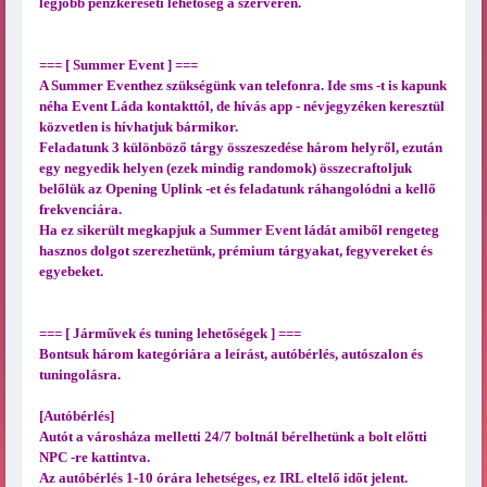
legjobb pénzkereseti lehetőség a szerveren.
=== [ Summer Event ] ===
A Summer Eventhez szükségünk van telefonra. Ide sms -t is kapunk
néha Event Láda kontakttól, de hívás app - névjegyzéken keresztül
közvetlen is hívhatjuk bármikor.
Feladatunk 3 különböző tárgy összeszedése három helyről, ezután
egy negyedik helyen (ezek mindig randomok) összecraftoljuk
belőlük az Opening Uplink -et és feladatunk ráhangolódni a kellő
frekvenciára.
Ha ez sikerült megkapjuk a Summer Event ládát amiből rengeteg
hasznos dolgot szerezhetünk, prémium tárgyakat, fegyvereket és
egyebeket.
=== [ Járművek és tuning lehetőségek ] ===
Bontsuk három kategóriára a leírást, autóbérlés, autószalon és
tuningolásra.
[Autóbérlés]
Autót a városháza melletti 24/7 boltnál bérelhetünk a bolt előtti
NPC -re kattintva.
Az autóbérlés 1-10 órára lehetséges, ez IRL eltelő időt jelent.