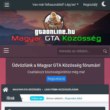
Van már felhasználód? Lépj be!
Regisztálj!
Üdvözlünk a Magyar GTA Közösség fórumán!
Csatlakozz közösségünkhöz még ma!
Regisztráció
»
MAGYAR GTA KÖZÖSSÉG
LEGUTÓBBI HOZZÁSZÓLÁSOK
Hírek
ntés
Follow me
Kövess minket! »
Kapcsolat oldal