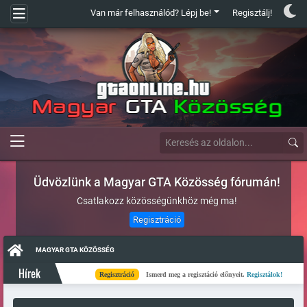
Van már felhasználód? Lépj be!
Regisztálj!
Üdvözlünk a Magyar GTA Közösség fórumán!
Csatlakozz közösségünkhöz még ma!
Regisztráció
MAGYAR GTA KÖZÖSSÉG
Hírek
Regisztráció
Ismerd meg a regisztáció előnyeit.
Regisztálok!
Kés