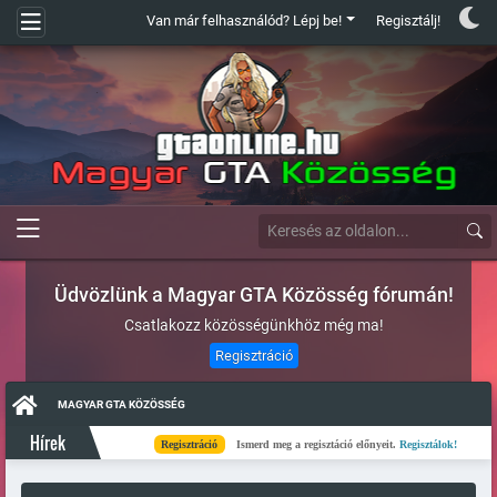
Van már felhasználód? Lépj be!
Regisztálj!
Üdvözlünk a Magyar GTA Közösség fórumán!
Csatlakozz közösségünkhöz még ma!
Regisztráció
MAGYAR GTA KÖZÖSSÉG
Hírek
Regisztráció
Ismerd meg a regisztáció előnyeit.
Regisztálok!
Kés