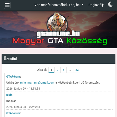
Van már felhasználód? Lépj be!
Regisztálj!
Üzenőfal
Oldalak:
1
2
3
...
32
GTAFórum
:
Üdvözlünk
miksimariann@gmail.com
a közösségünkben! Jó fórumozást.
2026. június 29. - 11:51:58
pixis
:
magyar
2026. június 28. - 09:49:38
GTAFórum
: