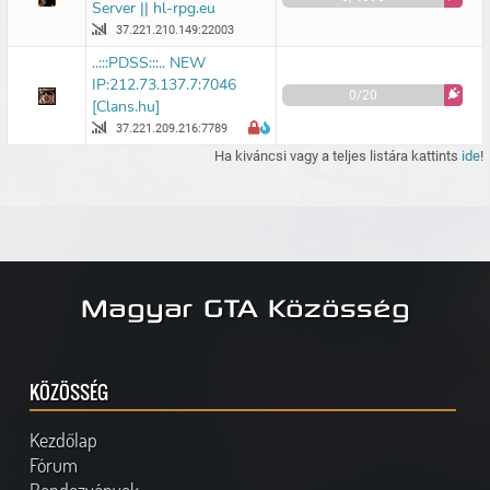
Server || hl-rpg.eu
37.221.210.149:22003
..:::PDSS:::.. NEW
IP:212.73.137.7:7046
0/20
[Clans.hu]
37.221.209.216:7789
Ha kiváncsi vagy a teljes listára kattints
ide
!
Magyar GTA Közösség
KÖZÖSSÉG
Kezdőlap
Fórum