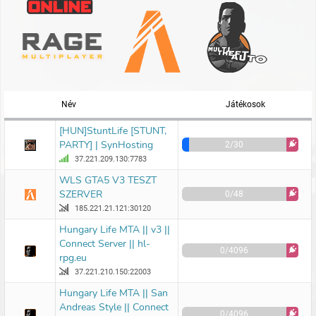
Név
Játékosok
[HUN]StuntLife [STUNT,
PARTY] | SynHosting
2/30
37.221.209.130:7783
WLS GTA5 V3 TESZT
SZERVER
0/48
185.221.21.121:30120
Hungary Life MTA || v3 ||
Connect Server || hl-
0/4096
rpg.eu
37.221.210.150:22003
Hungary Life MTA || San
Andreas Style || Connect
0/4096