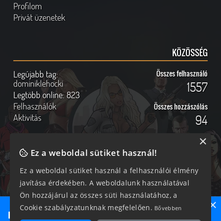
Profilom
Privát üzenetek
KÖZÖSSÉG
Legújabb tag:
Összes felhasználó
dominiklehocki
1557
Legtöbb online:
823
Felhasználók
Összes hozzászólás
Aktivitás
94
×
Ez a weboldal sütiket használ!
Online felhasználók
Kövess Minket!
Ez a weboldal sütiket használ a felhasználói élmény
javítása érdekében. A weboldalunk használatával
314 vendég, 0 tag
Ön hozzájárul az összes süti használatához, a
×
Cookie szabályzatunknak megfelelően.
Bővebben
Ne maradj le semmiről!