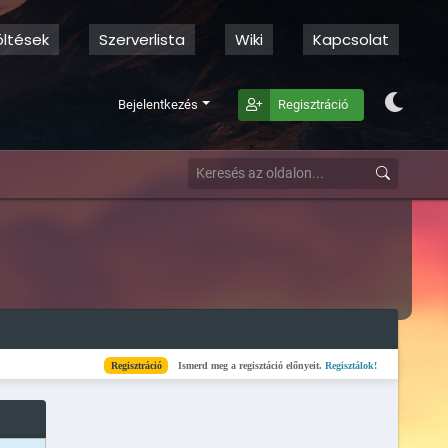
öltések
Szerverlista
Wiki
Kapcsolat
Bejelentkezés
Regisztráció
Regisztráció
Ismerd meg a regisztáció előnyeit.
Regisztálok!
Kész
Elkészült