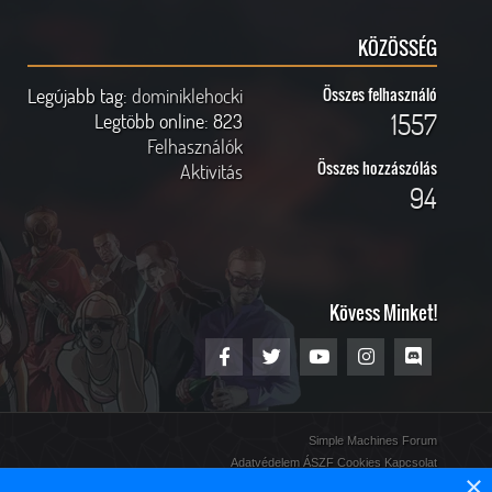
KÖZÖSSÉG
Legújabb tag:
dominiklehocki
Összes felhasználó
1557
Legtöbb online:
823
Felhasználók
Összes hozzászólás
Aktivitás
94
Kövess Minket!
Simple Machines Forum
Adatvédelem
ÁSZF
Cookies
Kapcsolat
×