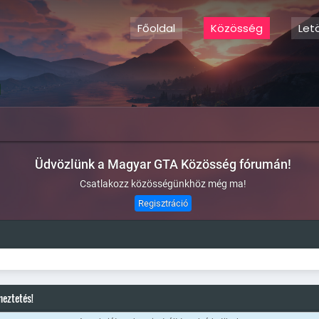
Főoldal
Közösség
Let
Üdvözlünk a Magyar GTA Közösség fórumán!
Csatlakozz közösségünkhöz még ma!
Regisztráció
meztetés!