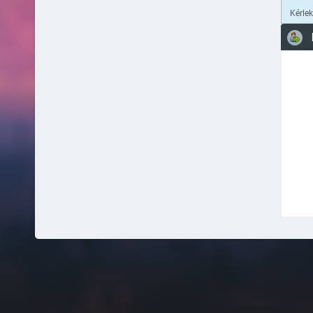
Kérle