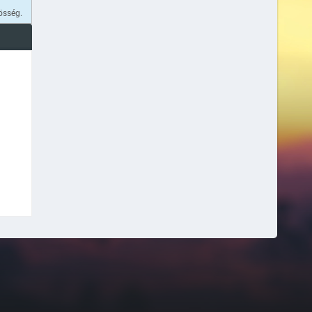
össég.