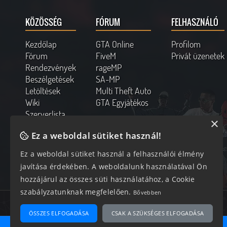
KÖZÖSSÉG
FÓRUM
FELHASZNÁLÓ
Kezdőlap
GTA Online
Profilom
Fórum
FiveM
Privát üzenetek
Rendezvények
rageMP
Beszélgetések
SA-MP
Letöltések
Multi Theft Auto
Wiki
GTA Egyjátékos
Szerverlista
×
Kapcsolat
Ez a weboldal sütiket használ!
Online felhasználók
Ez a weboldal sütiket használ a felhasználói élmény
186 vendég, 0 tag
javítása érdekében. A weboldalunk használatával Ön
hozzájárul az összes süti használatához, a Cookie
szabályzatunknak megfelelően.
Bővebben
Az oldal 0.152 másodperc alatt készült el 17 lekéréssel.
ÖSSZES ELFOGADÁSA
CSAK A SZÜKSÉGES ELFOGADÁSA