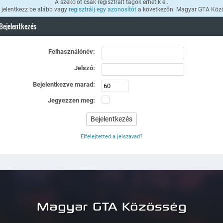
A szekciót csak regisztrált tagok érhetik el.
k jelentkezz be alább vagy
regisztrálj egy azonosítót
a következőn: Magyar GTA Köz
Bejelentkezés
Felhasználónév:
Jelszó:
Bejelentkezve marad:
Jegyezzen meg:
Elfelejtetted a jelszavad?
Magyar GTA Közösség