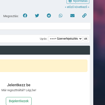
Nyomtatás
« előző
következő »
Megosztás:
ing, "Kiválaszt", "Kilépés");
Ugrás:
utóban!");
Jelentkezz be
Neons[listitem][nPosZ], Neons[listitem][nPosRotX], Neons[listitem][nPosRo
Már regiszttráltál? Lépj be!
Bejelentkezek