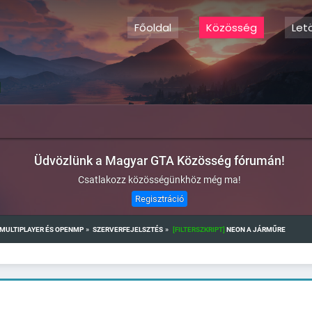
Főoldal
Közösség
Let
Üdvözlünk a Magyar GTA Közösség fórumán!
Csatlakozz közösségünkhöz még ma!
Regisztráció
»
»
MULTIPLAYER ÉS OPENMP
SZERVERFEJELSZTÉS
[FILTERSZKRIPT]
 NEON A JÁRMŰRE