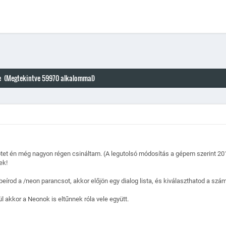
 (Megtekintve 59970 alkalommal)
iptet én még nagyon régen csináltam. (A legutolsó módosítás a gépem szerint 2
ek!
 beírod a /neon parancsot, akkor előjön egy dialog lista, és kiválaszthatod a szá
akkor a Neonok is eltűnnek róla vele együtt.