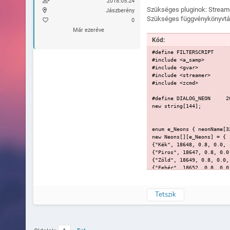
2018.05.24
Szükséges pluginok: Stream
Jászberény
Szükséges függvénykönyvtá
0
Már ezeréve
Kód:
#define FILTERSCRIPT
#include <a_samp>
#include <gvar>
#include <streamer>
#include <zcmd>
#define DIALOG_NEON 2
new string[144];
enum e_Neons { neonName[3
new Neons[][e_Neons] = {
{"Kék", 18648, 0.8, 0.0, 
{"Piros", 18647, 0.8, 0.0
{"Zöld", 18649, 0.8, 0.0,
{"Fehér", 18652, 0.8, 0.0
{"Rózsaszín", 18651, 0.8,
{"Sárga", 18650, 0.8, 0.0
{"Rendőr fény", 18646, 0.
Tetszik
{"Interior Fény", 18646, 
{"Hátsó Neon", 18646, 0.0
{"Első Neon", 18646, 0.0,
{"Tető Neon", 18646, -0.5
};