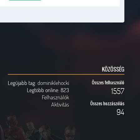
s[listitem][nPosY], Neons[listitem][nPosZ], Neons[listitem][nPosRotX], Ne
me]);
KÖZÖSSÉG
Legújabb tag:
dominiklehocki
Összes felhasználó
1557
Legtöbb online:
823
Felhasználók
Összes hozzászólás
Aktivitás
94