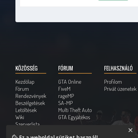
objectid = CreateDynamic
AttachDynamicObjectToVeh
format(string, 32, "Neo
SetGVarInt(string, obje
}
format(string, 144, "Neo
SendClientMessage(playe
}
}
}
return 0;
}
public OnVehicleSpawn(veh
KÖZÖSSÉG
FÓRUM
FELHASZNÁLÓ
RemoveNeonFromVeh(vehicle
return 1;
}
Kezdőlap
GTA Online
Profilom
Fórum
FiveM
Privát üzenetek
public OnVehicleDeath(veh
RemoveNeonFromVeh(vehicle
Rendezvények
rageMP
return 1;
Beszélgetések
SA-MP
}
Letöltések
Multi Theft Auto
stock RemoveNeonFromVeh(v
Wiki
GTA Egyjátékos
for(new x; x < sizeof(Neo
format(string, 32, "Ne
Szerverlista
if(GetGVarType(string, 
×
Kapcsolat
DestroyDynamicObject(Ge
DeleteGVar(string, veh
Ez a weboldal sütiket használ!