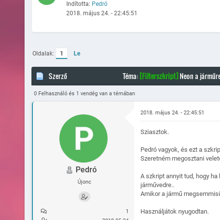
Indította:
Pedró
2018. május 24. - 22:45:51
Oldalak:
1
Le
Szerző
Téma:
[Filterszkript]
Neon a járműre
0 Felhasználó és 1 vendég van a témában
2018. május 24. - 22:45:51
Sziasztok.
Pedró vagyok, és ezt a szkr
Szeretném megosztani velet
Pedró
A szkript annyit tud, hogy ha
Újonc
járművedre..
Amikor a jármű megsemmisül 
Használjátok nyugodtan.
1