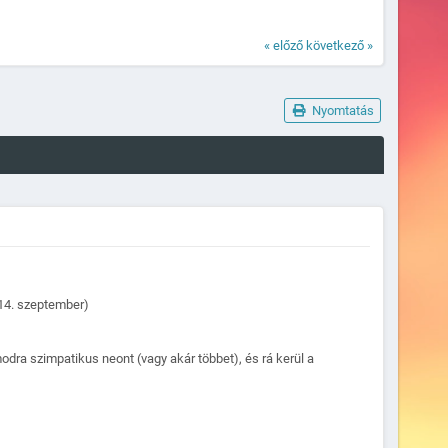
« előző
következő »
Nyomtatás
014. szeptember)
modra szimpatikus neont (vagy akár többet), és rá kerül a