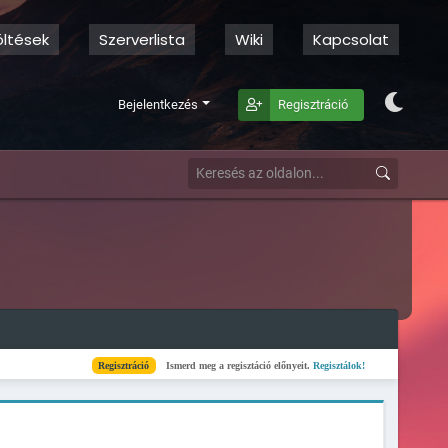
öltések
Szerverlista
Wiki
Kapcsolat
Bejelentkezés
Regisztráció
Regisztráció
Ismerd meg a regisztáció előnyeit.
Regisztálok!
Kész
Elkészült a sze