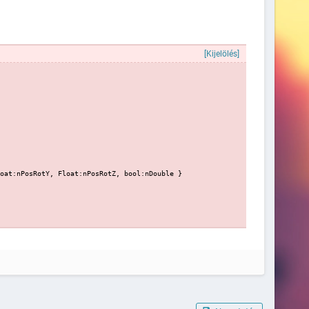
[Kijelölés]
oat:nPosRotY, Float:nPosRotZ, bool:nDouble }
Naplózva