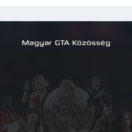
Object(Neons[listitem][neonObjectID], 0.0, 0.0, 0.0, 0.0, 0.0, 0.0);
icle(objectid, GetPlayerVehicleID(playerid), -Neons[listitem][nPosX], Neon
n%i_2", listitem);
ctid, vehicleid);
n: Sikeresen telepítetted a(z) '%s' neoncsövet!", Neons[listitem][neonNa
rid, 0x00FF00FF, string);
Magyar GTA Közösség
icleid) {
id);
icleid, killerid) {
id);
ehicleid) {
ns); x++) {
on%i", x);
vehicleid) == GLOBAL_VARTYPE_NONE) continue;
tGVarInt(string, vehicleid));
icleid);