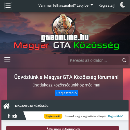
Van már felhasználód? Lépj be!
Regisztálj!
Üdvözlünk a Magyar GTA Közösség fórumán!
Csatlakozz közösségünkhöz még ma!
Regisztráció
MAGYAR GTA KÖZÖSSÉG
Hírek
Regisztráció
Ismerd meg a regisztáció előnyeit.
Regisztálok!
K
Általános információk