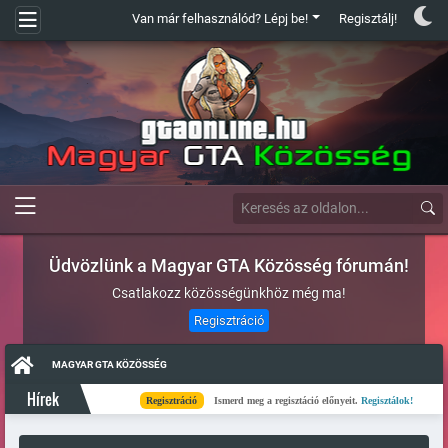
Van már felhasználód? Lépj be!
Regisztálj!
Üdvözlünk a Magyar GTA Közösség fórumán!
Csatlakozz közösségünkhöz még ma!
Regisztráció
MAGYAR GTA KÖZÖSSÉG
Hírek
Regisztráció
Ismerd meg a regisztáció előnyeit.
Regisztálok!
Kés