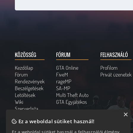
KÖZÖSSÉG
FÓRUM
FELHASZNÁLÓ
Kezdőlap
GTA Online
Profilom
Fórum
FiveM
Privát üzenetek
Rendezvények
rageMP
Beszélgetések
SA-MP
Letöltések
Multi Theft Auto
Wiki
GTA Egyjátékos
Szerverlista
×
Kapcsolat
Ez a weboldal sütiket használ!
Online felhasználók
Ez a weboldal sütiket használ a felhasználói élmény