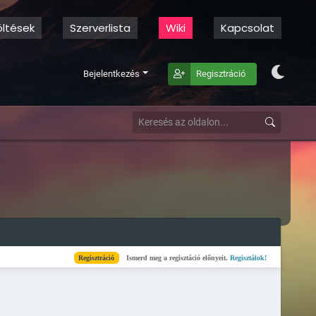
öltések
Szerverlista
Wiki
Kapcsolat
Bejelentkezés
Regisztráció
Regisztráció
Ismerd meg a regisztáció előnyeit.
Regisztálok!
Kész
Elkészül