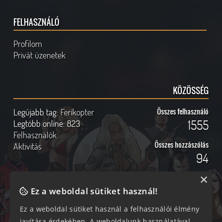
FELHASZNÁLÓ
Profilom
Privát üzenetek
KÖZÖSSÉG
Legújabb tag:
Ferikopter
Összes felhasználó
1555
Legtöbb online:
823
Felhasználók
Összes hozzászólás
Aktivitás
94
×
Ez a weboldal sütiket használ!
Online felhasználók
Kövess Minket!
Ez a weboldal sütiket használ a felhasználói élmény
javítása érdekében. A weboldalunk használatával