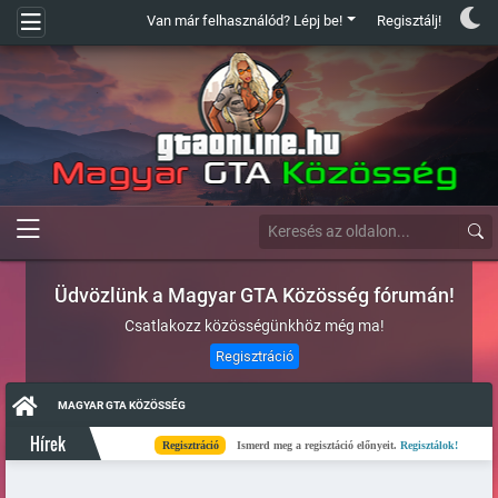
Van már felhasználód? Lépj be!
Regisztálj!
Üdvözlünk a Magyar GTA Közösség fórumán!
Csatlakozz közösségünkhöz még ma!
Regisztráció
MAGYAR GTA KÖZÖSSÉG
Hírek
Regisztráció
Ismerd meg a regisztáció előnyeit.
Regisztálok!
Kés