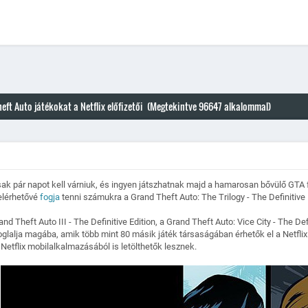
ft Auto játékokat a Netflix előfizetői (Megtekintve 96647 alkalommal)
csak pár napot kell várniuk, és ingyen játszhatnak majd a hamarosan bővülő GTA 
elérhetővé
fogja
tenni számukra a Grand Theft Auto: The Trilogy - The Definitive
 Theft Auto III - The Definitive Edition, a Grand Theft Auto: Vice City - The De
foglalja magába, amik több mint 80 másik játék társaságában érhetők el a Netflix
Netflix mobilalkalmazásából is letölthetők lesznek.