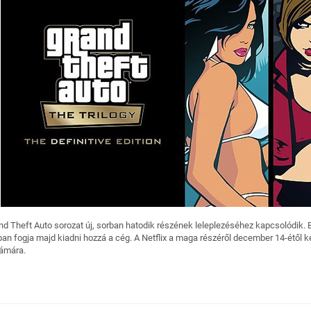
nd Theft Auto sorozat új, sorban hatodik részének leleplezéséhez kapcsolódik. B
ban fogja majd kiadni hozzá a cég. A Netflix a maga részéről december 14-étől
zámára.