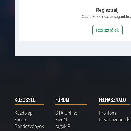
Regisztrálj
Csatlakozz a közésségünkhöz
Regisztrálok
KÖZÖSSÉG
FÓRUM
FELHASZNÁLÓ
Kezdőlap
GTA Online
Profilom
Fórum
FiveM
Privát üzenetek
Rendezvények
rageMP