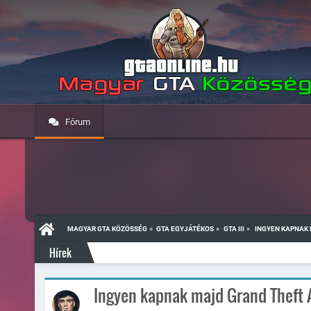
Fórum
»
»
»
MAGYAR GTA KÖZÖSSÉG
GTA EGYJÁTÉKOS
GTA III
 INGYEN KAPNAK 
Hírek
Ingyen kapnak majd Grand Theft Au