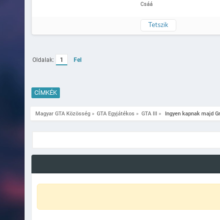
Csáá
Tetszik
Oldalak:
1
Fel
CÍMKÉK
Magyar GTA Közösség
»
GTA Egyjátékos
»
GTA III
»
 Ingyen kapnak majd Gr