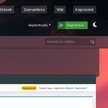
öltések
Szerverlista
Wiki
Kapcsolat
Bejelentkezés
Regisztráció
Regisztráció
Ismerd meg a regisztáció előnyeit.
Regisztálok!
Kész
Elkészült a szerv