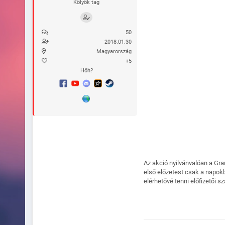
Kölyök tag
50
2018.01.30
Magyarország
+5
Höh?
Az akció nyilvánvalóan a Gra
első előzetest csak a napok
elérhetővé tenni előfizetői s