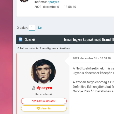
Indította:
братуха
2023. december 01. - 18:58:40
Oldalak:
1
Le
Szerző
Téma: Ingyen kapnak majd Grand The
0 Felhasználó és 3 vendég van a témában
2023. december 01. - 18:58:40
A Netflix előfizetőinek már 
ugyanis december közepén 
A szóban forgó csomag a Grand
Definitive Edition játékokat 
братуха
Google Play Áruházából és a 
Kéne valami?
Adminisztrátor
Veterán