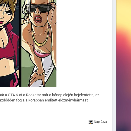
ár a GTA 6-ot a Rockstar már a hónap elején bejelentette, az
 kezdődően fogja a korábban említett előzményhármast
Naplózva