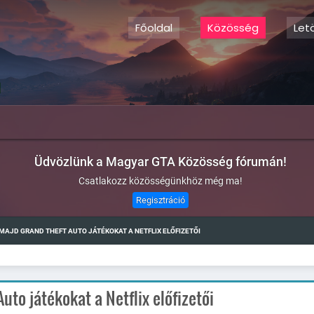
Főoldal
Közösség
Let
Üdvözlünk a Magyar GTA Közösség fórumán!
Csatlakozz közösségünkhöz még ma!
Regisztráció
MAJD GRAND THEFT AUTO JÁTÉKOKAT A NETFLIX ELŐFIZETŐI
to játékokat a Netflix előfizetői