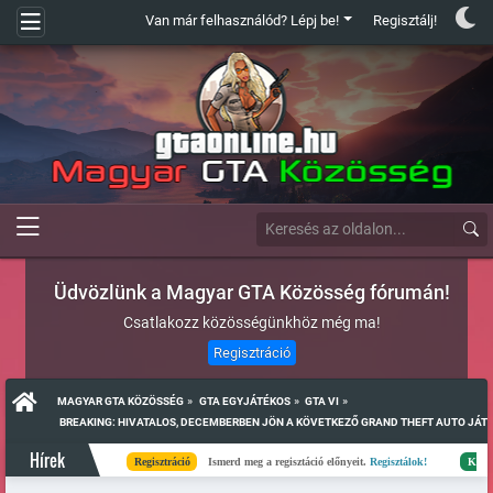
Van már felhasználód? Lépj be!
Regisztálj!
Üdvözlünk a Magyar GTA Közösség fórumán!
Csatlakozz közösségünkhöz még ma!
Regisztráció
»
»
»
MAGYAR GTA KÖZÖSSÉG
GTA EGYJÁTÉKOS
GTA VI
 BREAKING: HIVATALOS, DECEMBERBEN JÖN A KÖVETKEZŐ GRAND THEFT AUTO JÁTÉ
Hírek
Regisztráció
Ismerd meg a regisztáció előnyeit.
Regisztálok!
Kész
Elk