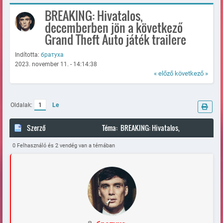
BREAKING: Hivatalos,
decemberben jön a következő
Grand Theft Auto játék trailere
Indította:
братуха
2023. november 11. - 14:14:38
« előző
következő »
Oldalak:
1
Le
Szerző
Téma: BREAKING: Hivatalos,
decemberben jön a következő Grand Theft Auto játék trailere
0 Felhasználó és 2 vendég van a témában
(Megtekintve 98497 alkalommal)