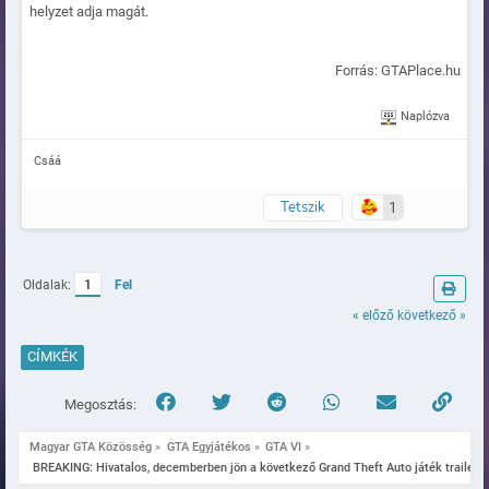
helyzet adja magát.
Forrás: GTAPlace.hu
Naplózva
Csáá
Tetszik
1
Oldalak:
1
Fel
« előző
következő »
CÍMKÉK
Megosztás:
Magyar GTA Közösség
»
GTA Egyjátékos
»
GTA VI
»
 BREAKING: Hivatalos, decemberben jön a következő Grand Theft Auto játék trailere