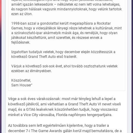
amiért igazán lelkesedünk – nélkületek ez nem lett volna lehetséges,
és nagyon hálásak vagyunk mindannyiotoknak, hogy velünk tartotok
ezen az úton.
1998-ban azzal a gondolattal került megalapításra a Rockstar
Games, hogy a videojátékok lényegi része lehetnek a kultúrának, mint
a szórakoztató-ipar akármelyik másik ága, és reméljük, hogy olyan
játékokat készítettünk, amit szerettek, és részesei ennek a
fejlődésnek.
Izgatottan tudatjuk veletek, hogy december elején közzétesszük a
következő Grand Theft Auto első trailerét.
Várjuk a következő sok-sok évet, ahol tovább osztozhatunk veletek
ezekben az élményekben.
Köszönettel,
Sam Houser"
Vége a sok éves várakozásnak: most már tényleg lehull a lepel a
következő játékról, ami várhatóan a Grand Theft Auto VI nevet viseli
majd, és a GTA6 leakeknek köszönhetően tudjuk, hogy visszavisz
minket a Vice City városába, Florida napfényes tengerpartjaira.
Az továbbra sem lett egyértelműen kijelentve, hogy a trailer a
december 7-i The Game Awards gálán kerül majd bemutatásra, de a