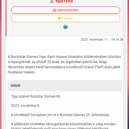
братуха
Adminisztrátor
Veterán
2023. november 11. - 14:14:38
A Rockstar Games feje, Sam Houser hivatalos közleményben köszöni
a rajongóknak az elmúlt 25 évet, és izgatottan jelenti be, hogy
december elején kerül bemutatásra következő Grand Theft Auto játék
hivatalos trailere.
Idézet
"Egy üzenet Rockstar Games-től
2023. november 8.
A következő hónapban jön el a Rockstar Games 25. évfordulója.
A játékosok hihetetlen támogatásnak köszönhetően a világ minden
tájáról, lehetőségünk nyílt arra hogy olyan játékokat készítsünk,