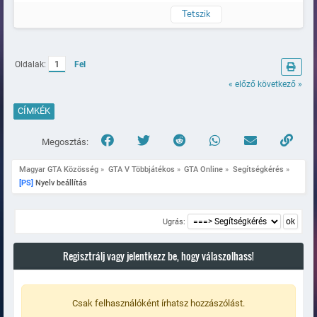
Tetszik
Naplózva
Oldalak:
1
Fel
« előző
következő »
CÍMKÉK
Megosztás:
Magyar GTA Közösség
»
GTA V Többjátékos
»
GTA Online
»
Segítségkérés
»
[PS]
 Nyelv beállítás
Ugrás:
Regisztrálj vagy jelentkezz be, hogy válaszolhass!
Csak felhasználóként írhatsz hozzászólást.