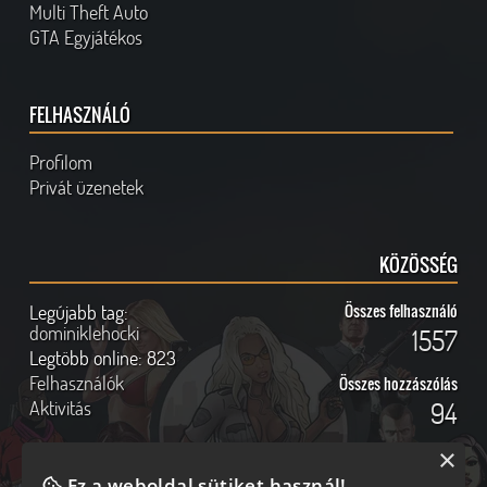
Multi Theft Auto
GTA Egyjátékos
FELHASZNÁLÓ
Profilom
Privát üzenetek
KÖZÖSSÉG
Legújabb tag:
Összes felhasználó
dominiklehocki
1557
Legtöbb online:
823
Felhasználók
Összes hozzászólás
Aktivitás
94
×
Ez a weboldal sütiket használ!