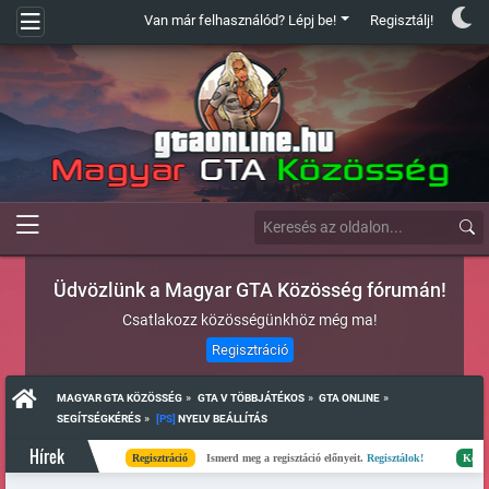
Van már felhasználód? Lépj be!
Regisztálj!
Üdvözlünk a Magyar GTA Közösség fórumán!
Csatlakozz közösségünkhöz még ma!
Regisztráció
»
»
»
MAGYAR GTA KÖZÖSSÉG
GTA V TÖBBJÁTÉKOS
GTA ONLINE
»
SEGÍTSÉGKÉRÉS
[PS]
 NYELV BEÁLLÍTÁS
Hírek
Regisztráció
Ismerd meg a regisztáció előnyeit.
Regisztálok!
Kész
Elk