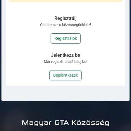
Regisztrálj
Csatlakozz a közésségünkhöz!
Regisztrálok
Jelentkezz be
Már regiszttráltál? Lépj be!
Bejelentkezek
Magyar GTA Közösség