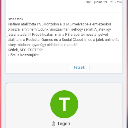
2023. június 29. - 21:27:07
Sziasztok!
Kisfiam átállította PS5 konzolon a GTA5 nyelvét bejelentjezéskor
oroszra, amit nem tudunk visszaállítani sehogy sem!!! A játék így
játszhatatlan!!! Próbálkoztam már a PS alapértelmezett nyelvét
átállítani, a Rockstar Games és a Social Clubot is, de a játék online és
story módban ugyanúgy cirill betüs maradt!!!
Kérlek, SEGÍTSETEK!!!
Előre is köszönjük!!!
Tetszik
Naplózva
Tégeri