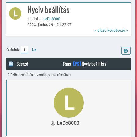
Nyelv beállítás
Indította:
LeDo8000
2023. június 29. - 21:27:07
« előző
következő »
Oldalak:
1
Le
Szerző
Téma:
[PS]
Nyelv beállítás
(Megtekintve 139941 alkalommal)
0 Felhasználó és 1 vendég van a témában
LeDo8000