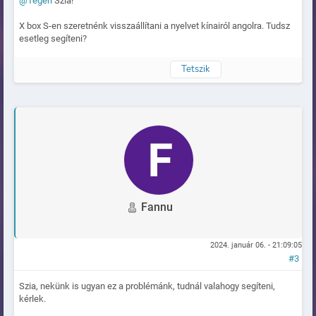
@Tégeri
Szia!
X box S-en szeretnénk visszaállítani a nyelvet kínairól angolra. Tudsz
esetleg segíteni?
Tetszik
Naplózva
Fannu
2024. január 06. - 21:09:05
#3
Szia, nekünk is ugyan ez a problémánk, tudnál valahogy segíteni,
kérlek.